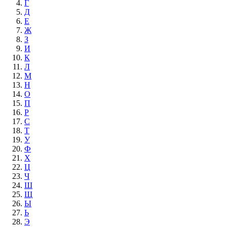
Г
Д
Е
Ж
З
И
К
Л
М
Н
О
П
Р
С
Т
У
Ф
Х
Ц
Ч
Ш
Щ
Ы
Ь
Э