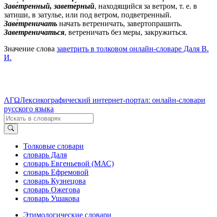
Заве́тренный, завете́рный
, находящийся за ветром, т. е. в
затиши, в затулье, или под ветром, подветренный.
Заве́треничать
начать ветреничать, завертопрашить.
Заветреничаться
, ветреничать без меры, закружиться.
Значение слова
заветрить в толковом онлайн-словаре Даля В.
И.
ΛΓΩ
Лексикографический интернет-портал: онлайн-словари
русского языка
Толковые словари
словарь Даля
словарь Евгеньевой (МАС)
словарь Ефремовой
словарь Кузнецова
словарь Ожегова
словарь Ушакова
Этимологические словари