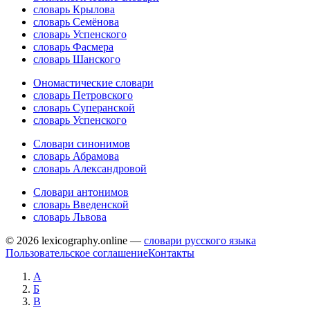
словарь Крылова
словарь Семёнова
словарь Успенского
словарь Фасмера
словарь Шанского
Ономастические словари
словарь Петровского
словарь Суперанской
словарь Успенского
Словари синонимов
словарь Абрамова
словарь Александровой
Словари антонимов
словарь Введенской
словарь Львова
© 2026 lexicography.online —
словари русского языка
Пользовательское соглашение
Контакты
А
Б
В