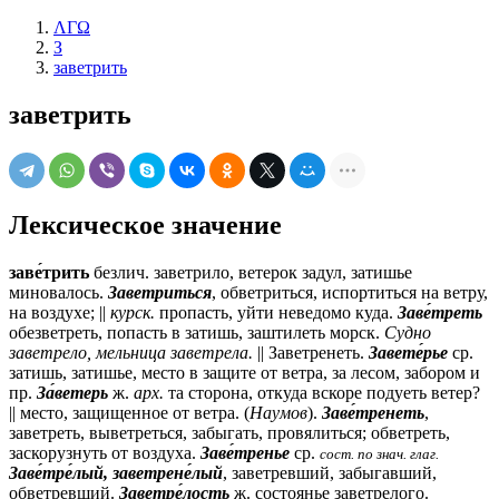
ΛΓΩ
З
заветрить
заветрить
Лексическое значение
заве́трить
безлич.
заветрило, ветерок задул, затишье
миновалось.
Заветриться
, обветриться, испортиться на ветру,
на воздухе; ||
курск.
пропасть, уйти неведомо куда.
Заве́треть
обезветреть, попасть в затишь, заштилеть
морск.
Судно
заветрело, мельница заветрела.
|| Заветренеть.
Завете́рье
ср.
затишь, затишье, место в защите от ветра, за лесом, забором и
пр.
За́ветерь
ж.
арх.
та сторона, откуда вскоре подуеть ветер?
|| место, защищенное от ветра. (
Наумов
).
Заве́тренеть
,
заветреть, выветреться, забыгать, провялиться; обветреть,
заскорузнуть от воздуха.
Заве́тренье
ср.
сост. по знач. глаг.
Заве́тре́лый, заветрене́лый
, заветревший, забыгавший,
обветревший.
Заветре́лость
ж.
состоянье заветрелого.