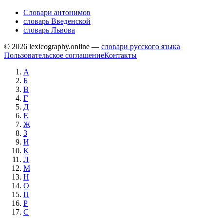
Словари антонимов
словарь Введенской
словарь Львова
© 2026 lexicography.online —
словари русского языка
Пользовательское соглашение
Контакты
А
Б
В
Г
Д
Е
Ж
З
И
К
Л
М
Н
О
П
Р
С