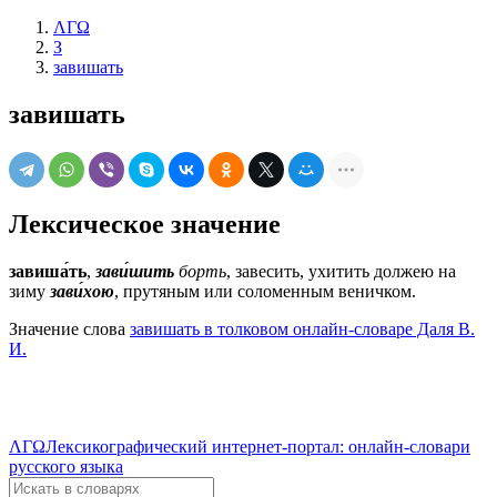
ΛΓΩ
З
завишать
завишать
Лексическое значение
завиша́ть
,
зави́шить
борть
, завесить, ухитить должею на
зиму
зави́хою
, прутяным или соломенным веничком.
Значение слова
завишать в толковом онлайн-словаре Даля В.
И.
ΛΓΩ
Лексикографический интернет-портал: онлайн-словари
русского языка