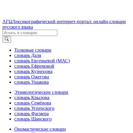
ΛΓΩ
Лексикографический интернет-портал: онлайн-словари
русского языка
Толковые словари
словарь Даля
словарь Евгеньевой (МАС)
словарь Ефремовой
словарь Кузнецова
словарь Ожегова
словарь Ушакова
Этимологические словари
словарь Крылова
словарь Семёнова
словарь Успенского
словарь Фасмера
словарь Шанского
Ономастические словари