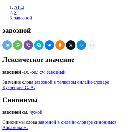
ΛΓΩ
З
завозной
завозной
Лексическое значение
завозно́й
-а́я, -о́е.;
см.
завозный
Значение слова
завозной в толковом онлайн-словаре
Кузнецова С. А.
Синонимы
завозной
см.
чужой
.
Синонимы слова
завозной в онлайн-словаре синонимов
Абрамова Н.