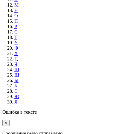
М
Н
О
П
Р
С
Т
У
Ф
Х
Ц
Ч
Ш
Щ
Ы
Ь
Э
Ю
Я
Ошибка в тексте
×
Cообщение было отправлено