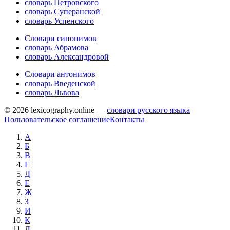
словарь Петровского
словарь Суперанской
словарь Успенского
Словари синонимов
словарь Абрамова
словарь Александровой
Словари антонимов
словарь Введенской
словарь Львова
© 2026 lexicography.online —
словари русского языка
Пользовательское соглашение
Контакты
А
Б
В
Г
Д
Е
Ж
З
И
К
Л