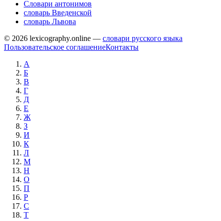
Словари антонимов
словарь Введенской
словарь Львова
© 2026 lexicography.online —
словари русского языка
Пользовательское соглашение
Контакты
А
Б
В
Г
Д
Е
Ж
З
И
К
Л
М
Н
О
П
Р
С
Т