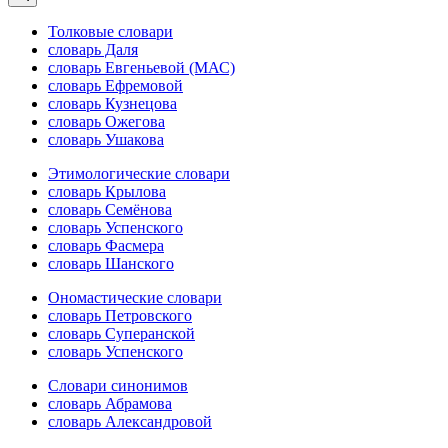
Толковые словари
словарь Даля
словарь Евгеньевой (МАС)
словарь Ефремовой
словарь Кузнецова
словарь Ожегова
словарь Ушакова
Этимологические словари
словарь Крылова
словарь Семёнова
словарь Успенского
словарь Фасмера
словарь Шанского
Ономастические словари
словарь Петровского
словарь Суперанской
словарь Успенского
Словари синонимов
словарь Абрамова
словарь Александровой