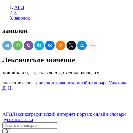
ΛΓΩ
З
заволок
заволок
Лексическое значение
заволо́к
,
-ся
, ла́, -сь.
Прош. вр. от
заволочь, -ся.
Значение слова
заволок в толковом онлайн-словаре Ушакова
Д. Н.
ΛΓΩ
Лексикографический интернет-портал: онлайн-словари
русского языка