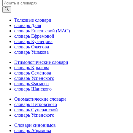
Толковые словари
словарь Даля
словарь Евгеньевой (МАС)
словарь Ефремовой
словарь Кузнецова
словарь Ожегова
словарь Ушакова
Этимологические словари
словарь Крылова
словарь Семёнова
словарь Успенского
словарь Фасмера
словарь Шанского
Ономастические словари
словарь Петровского
словарь Суперанской
словарь Успенского
Словари синонимов
словарь Абрамова