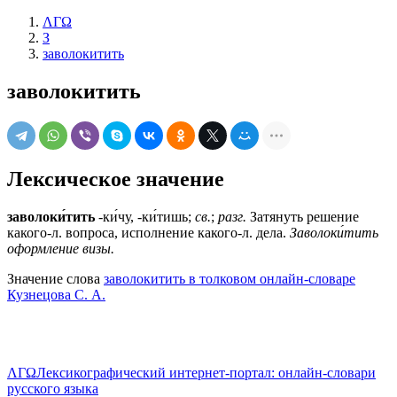
ΛΓΩ
З
заволокитить
заволокитить
Лексическое значение
заволоки́тить
-ки́чу, -ки́тишь;
св.
;
разг.
Затянуть решение
какого-л. вопроса, исполнение какого-л. дела.
Заволоки́тить
оформление визы.
Значение слова
заволокитить в толковом онлайн-словаре
Кузнецова С. А.
ΛΓΩ
Лексикографический интернет-портал: онлайн-словари
русского языка