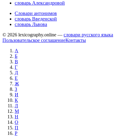
словарь Александровой
Словари антонимов
словарь Введенской
словарь Львова
© 2026 lexicography.online —
словари русского языка
Пользовательское соглашение
Контакты
А
Б
В
Г
Д
Е
Ж
З
И
К
Л
М
Н
О
П
Р