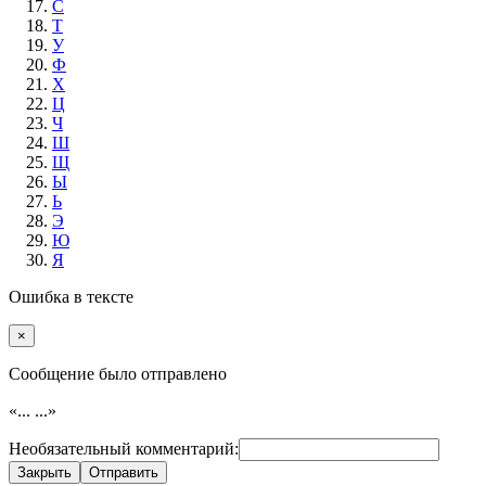
С
Т
У
Ф
Х
Ц
Ч
Ш
Щ
Ы
Ь
Э
Ю
Я
Ошибка в тексте
×
Cообщение было отправлено
«...
...»
Необязательный комментарий:
Закрыть
Отправить