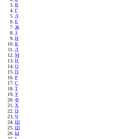
В
Г
Д
Е
Ж
З
И
К
Л
М
Н
О
П
Р
С
Т
У
Ф
Х
Ц
Ч
Ш
Щ
Ы
Ь