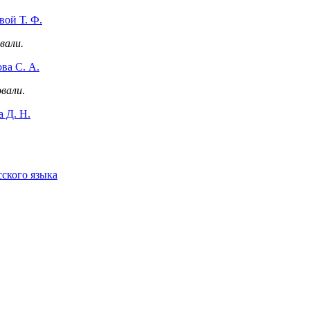
вой Т. Ф.
вали.
ва С. А.
овали
.
 Д. Н.
сского языка