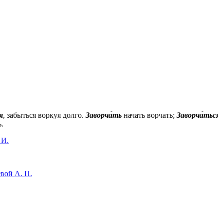
я
, забыться воркуя долго.
Заворча́ть
начать ворчать;
Заворча́тьс
.
 И.
вой А. П.