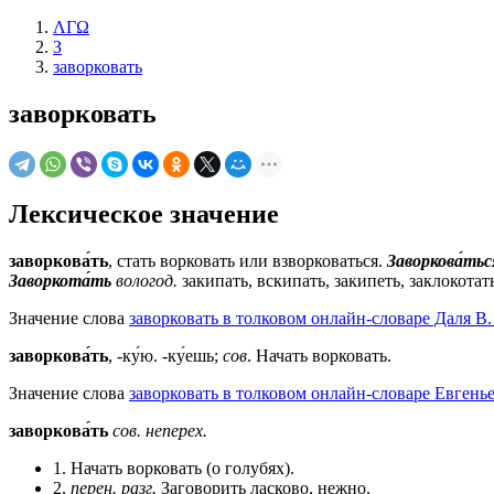
ΛΓΩ
З
заворковать
заворковать
Лексическое значение
заворкова́ть
, стать ворковать или взворковаться.
Заворкова́тьс
Заворкота́ть
вологод.
закипать, вскипать, закипеть, заклокотать
Значение слова
заворковать в толковом онлайн-словаре Даля В.
заворкова́ть
, -ку́ю. -ку́ешь;
сов
. Начать ворковать.
Значение слова
заворковать в толковом онлайн-словаре Евгенье
заворкова́ть
сов.
неперех.
1. Начать ворковать (о голубях).
2.
перен.
разг.
Заговорить ласково, нежно.