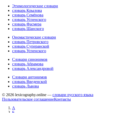
Этимологические словари
словарь Крылова
словарь Семёнова
словарь Успенского
словарь Фасмера
словарь Шанского
Ономастические словари
словарь Петровского
словарь Суперанской
словарь Успенского
Словари синонимов
словарь Абрамова
словарь Александровой
Словари антонимов
словарь Введенской
словарь Львова
© 2026 lexicography.online —
словари русского языка
Пользовательское соглашение
Контакты
А
Б