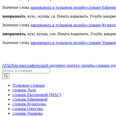
Значение слова
заворковать в толковом онлайн-словаре Ефремо
заворкова́ть
-ку́ю, -ку́ешь;
св.
Начать ворковать.
Голуби заворко
Значение слова
заворковать в толковом онлайн-словаре Кузнецо
заворкова́ть
, ку́ю, ку́ешь,
сов
. Начать ворковать.
Голуби заворк
Значение слова
заворковать в толковом онлайн-словаре Ушакова
ΛΓΩ
Лексикографический интернет-портал: онлайн-словари ру
Толковые словари
словарь Даля
словарь Евгеньевой (МАС)
словарь Ефремовой
словарь Кузнецова
словарь Ожегова
словарь Ушакова