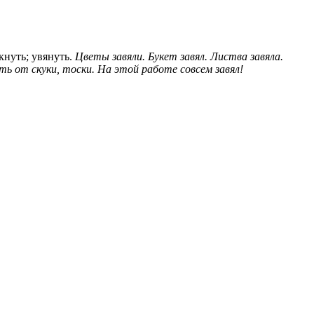
кнуть; увянуть.
Цветы завяли.
Букет завял.
Листва завяла.
уть от скуки, тоски.
На этой работе совсем завял!