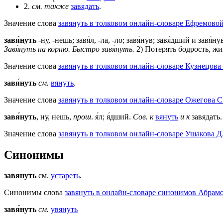
2.
см. также
завядать
.
Значение слова
завянуть в толковом онлайн-словаре Ефремовой
завя́нуть
-ну, -нешь; завя́л, -ла, -ло; завя́нув; завя́дший и завя́
Завя́нуть на корню.
Быстро завя́нуть.
2) Потерять бодрость, жи
Значение слова
завянуть в толковом онлайн-словаре Кузнецова 
завя́нуть
см.
вянуть
.
Значение слова
завянуть в толковом онлайн-словаре Ожегова C
завя́нуть
, ну, нешь,
прош
. я́л; я́дший.
Сов. к
вянуть
и к
завядать.
Значение слова
завянуть в толковом онлайн-словаре Ушакова Д.
Синонимы
завянуть
см.
устареть
.
Синонимы слова
завянуть в онлайн-словаре синонимов Абрамо
завя́нуть
см.
увянуть