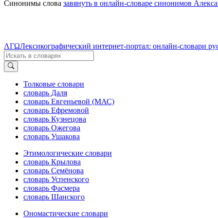
Синонимы слова
завянуть в онлайн-словаре синонимов Алекса
ΛΓΩ
Лексикографический интернет-портал: онлайн-словари ру
Толковые словари
словарь Даля
словарь Евгеньевой (МАС)
словарь Ефремовой
словарь Кузнецова
словарь Ожегова
словарь Ушакова
Этимологические словари
словарь Крылова
словарь Семёнова
словарь Успенского
словарь Фасмера
словарь Шанского
Ономастические словари