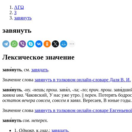
ΛΓΩ
З
завянуть
завянуть
Лексическое значение
завя́нуть
, см.
завядать
.
Значение слова
завянуть в толковом онлайн-словаре Даля В. И.
завя́нуть
, -ну. -нешь;
прош
. завя́л, -ла; -ло;
прич. прош
. завя́дши
завяла ива
. Чаковский, У нас уже утро. ||
перен
. Потерять бодро
остаток вечера совсем, совсем я завял
. Вересаев, В юные годы.
Значение слова
завянуть в толковом онлайн-словаре Евгеньевой
завя́нуть
сов.
неперех.
1.
Однокр.
к
глаг.
:
завядать
.