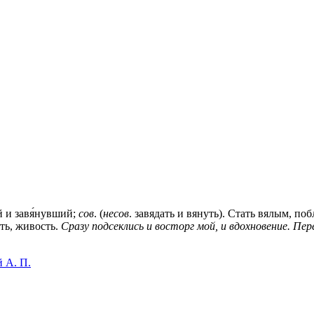
й и завя́нувший;
сов
. (
несов
. завядать и вянуть). Стать вялым, по
сть, живость.
Сразу подсеклись и восторг мой, и вдохновение. Пер
 А. П.