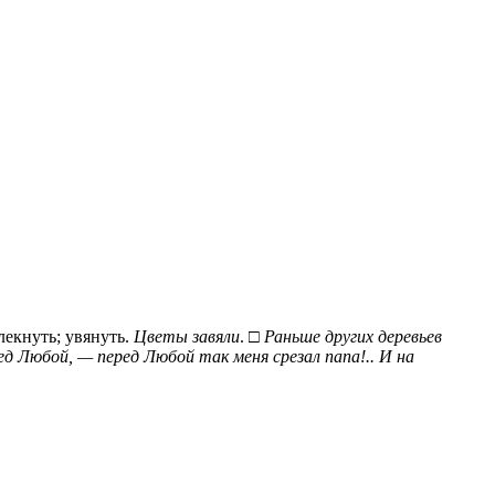
блекнуть; увянуть.
Цветы завяли
. □
Раньше других деревьев
ед Любой, — перед Любой так меня срезал папа!.. И на