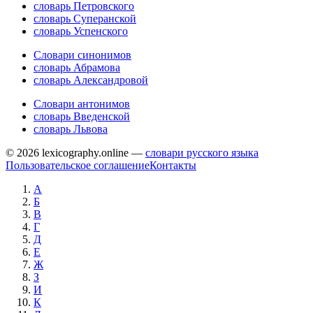
словарь Петровского
словарь Суперанской
словарь Успенского
Словари синонимов
словарь Абрамова
словарь Александровой
Словари антонимов
словарь Введенской
словарь Львова
© 2026 lexicography.online —
словари русского языка
Пользовательское соглашение
Контакты
А
Б
В
Г
Д
Е
Ж
З
И
К