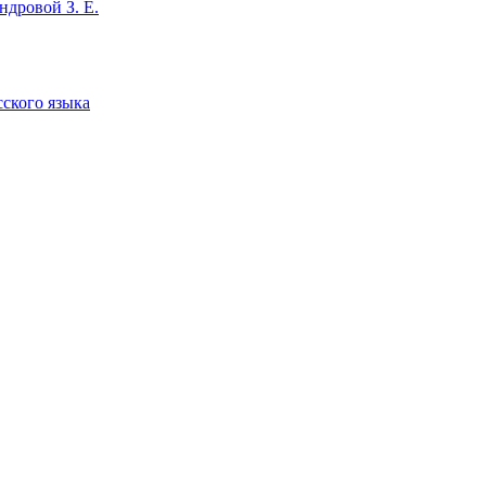
ндровой З. Е.
сского языка