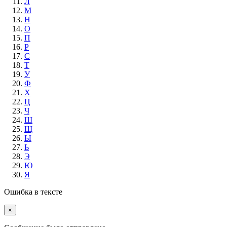
Л
М
Н
О
П
Р
С
Т
У
Ф
Х
Ц
Ч
Ш
Щ
Ы
Ь
Э
Ю
Я
Ошибка в тексте
×