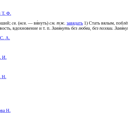
 Т. Ф.
нувший;
св.
(
нсв.
— вя́нуть)
см. тж.
завядать
1) Стать вялым, поблё
вость, вдохновение и т. п.
Завя́нуть без любви, без поэзии.
Завя́н
С. А.
. И.
 Н.
ва Н.