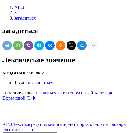
ΛΓΩ
З
загадиться
загадиться
Лексическое значение
зага́диться
сов.
разг.
1.
см.
загаживаться
.
Значение слова
загадиться в толковом онлайн-словаре
Ефремовой Т. Ф.
ΛΓΩ
Лексикографический интернет-портал: онлайн-словари
русского языка