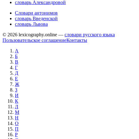
словарь Александровой
Словари антонимов
словарь Введенской
словарь Львова
© 2026 lexicography.online —
словари русского языка
Пользовательское соглашение
Контакты
А
Б
В
Г
Д
Е
Ж
З
И
К
Л
М
Н
О
П
Р