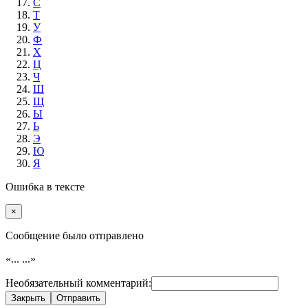
С
Т
У
Ф
Х
Ц
Ч
Ш
Щ
Ы
Ь
Э
Ю
Я
Ошибка в тексте
×
Cообщение было отправлено
«...
...»
Необязательный комментарий:
Закрыть
Отправить