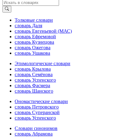
Толковые словари
словарь Даля
словарь Евгеньевой (МАС)
словарь Ефремовой
словарь Кузнецова
словарь Ожегова
словарь Ушакова
Этимологические словари
словарь Крылова
словарь Семёнова
словарь Успенского
словарь Фасмера
словарь Шанского
Ономастические словари
словарь Петровского
словарь Суперанской
словарь Успенского
Словари синонимов
словарь Абрамова