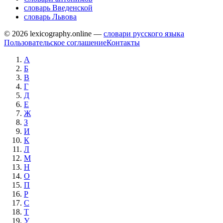
словарь Введенской
словарь Львова
© 2026 lexicography.online —
словари русского языка
Пользовательское соглашение
Контакты
А
Б
В
Г
Д
Е
Ж
З
И
К
Л
М
Н
О
П
Р
С
Т
У