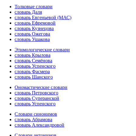
Толковые словари
словарь Даля
словарь Евгеньевой (МАС)
словарь Ефремовой
словарь Кузнецова
словарь Ожегова
словарь Ушакова
Этимологические словари
словарь Крылова
словарь Семёнова
словарь Успенского
словарь Фасмера
словарь Шанского
Ономастические словари
словарь Петровского
словарь Суперанской
словарь Успенского
Словари синонимов
словарь Абрамова
словарь Александровой
Словари антонимов