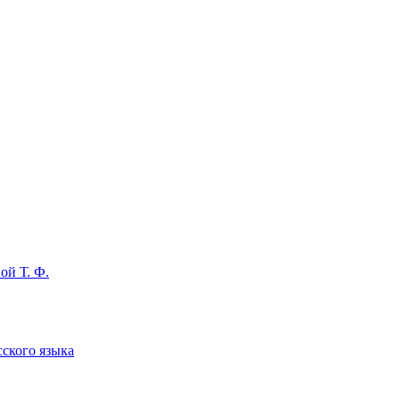
ой Т. Ф.
сского языка