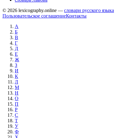
© 2026 lexicography.online —
словари русского языка
Пользовательское соглашение
Контакты
А
Б
В
Г
Д
Е
Ж
З
И
К
Л
М
Н
О
П
Р
С
Т
У
Ф
Х