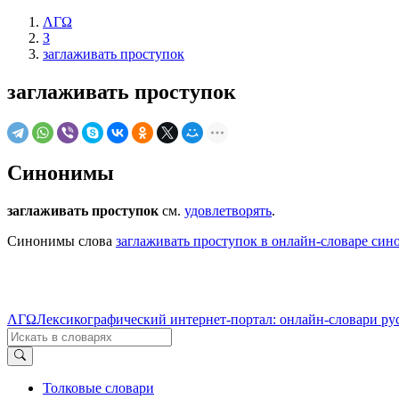
ΛΓΩ
З
заглаживать проступок
заглаживать проступок
Синонимы
заглаживать проступок
см.
удовлетворять
.
Синонимы слова
заглаживать проступок в онлайн-словаре си
ΛΓΩ
Лексикографический интернет-портал: онлайн-словари ру
Толковые словари