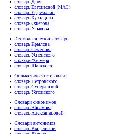
словарь Даля
словарь Евгеньевой (МАС)
словарь Ефремовой
словарь Кузнецова
словарь Ожегова
словарь Ушакова
Этимологические словари
словарь Крылова
словарь Семёнова
словарь Успенского
словарь Фасмера
словарь Шанского
Ономастические словари
словарь Петровского
словарь Суперанской
словарь Успенского
Словари синонимов
словарь Абрамова
словарь Александровой
Словари антонимов
словарь Введенской
словарь Львова