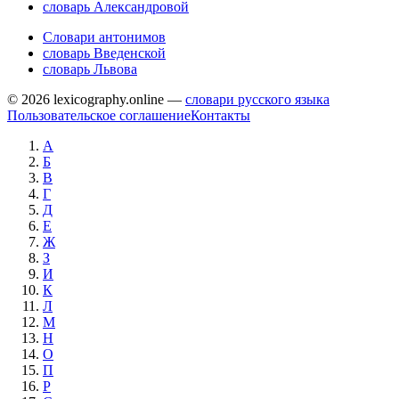
словарь Александровой
Словари антонимов
словарь Введенской
словарь Львова
© 2026 lexicography.online —
словари русского языка
Пользовательское соглашение
Контакты
А
Б
В
Г
Д
Е
Ж
З
И
К
Л
М
Н
О
П
Р