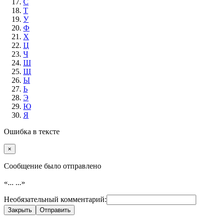
С
Т
У
Ф
Х
Ц
Ч
Ш
Щ
Ы
Ь
Э
Ю
Я
Ошибка в тексте
×
Cообщение было отправлено
«...
...»
Необязательный комментарий:
Закрыть
Отправить