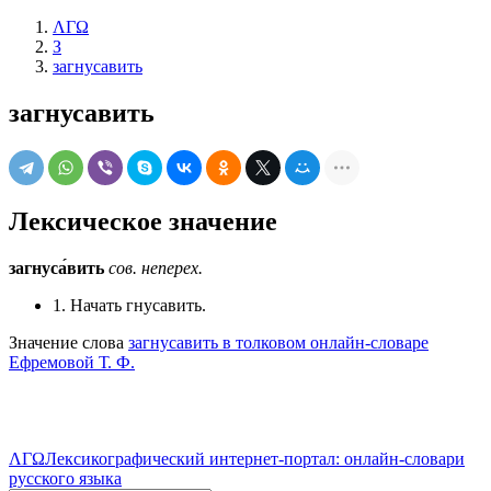
ΛΓΩ
З
загнусавить
загнусавить
Лексическое значение
загнуса́вить
сов.
неперех.
1. Начать гнусавить.
Значение слова
загнусавить в толковом онлайн-словаре
Ефремовой Т. Ф.
ΛΓΩ
Лексикографический интернет-портал: онлайн-словари
русского языка