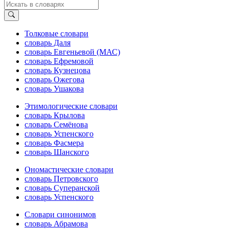
Толковые словари
словарь Даля
словарь Евгеньевой (МАС)
словарь Ефремовой
словарь Кузнецова
словарь Ожегова
словарь Ушакова
Этимологические словари
словарь Крылова
словарь Семёнова
словарь Успенского
словарь Фасмера
словарь Шанского
Ономастические словари
словарь Петровского
словарь Суперанской
словарь Успенского
Словари синонимов
словарь Абрамова