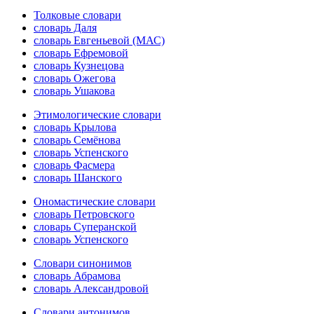
Толковые словари
словарь Даля
словарь Евгеньевой (МАС)
словарь Ефремовой
словарь Кузнецова
словарь Ожегова
словарь Ушакова
Этимологические словари
словарь Крылова
словарь Семёнова
словарь Успенского
словарь Фасмера
словарь Шанского
Ономастические словари
словарь Петровского
словарь Суперанской
словарь Успенского
Словари синонимов
словарь Абрамова
словарь Александровой
Словари антонимов