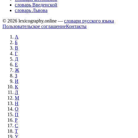
словарь Введенской
словарь Львова
© 2026 lexicography.online —
словари русского языка
Пользовательское соглашение
Контакты
А
Б
В
Г
Д
Е
Ж
З
И
К
Л
М
Н
О
П
Р
С
Т
У