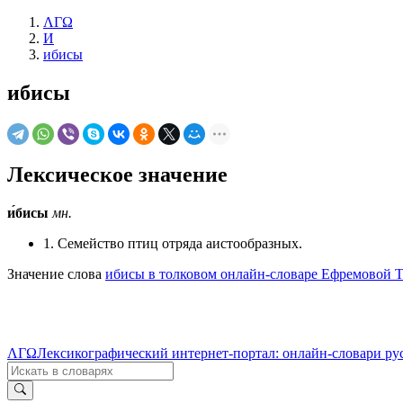
ΛΓΩ
И
ибисы
ибисы
Лексическое значение
и́бисы
мн.
1. Семейство птиц отряда аистообразных.
Значение слова
ибисы в толковом онлайн-словаре Ефремовой Т
ΛΓΩ
Лексикографический интернет-портал: онлайн-словари ру