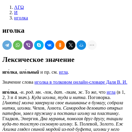
ΛΓΩ
И
иголка
иголка
Лексическое значение
иго́лка
,
иго́льный
и пр. см.
игла
.
Значение слова
иголка в толковом онлайн-словаре Даля В. И.
иго́лка
, -и.
род. мн
. -лок,
дат
. -лкам,
ж
. То же, что
игла
(в 1,
2, 3 и 4 знач.).
Куда иголка, туда и нитка
. Поговорка.
[Анюта] молча завернула свое вышиванье в бумагу, собрала
нитки, иголки
. Чехов, Анюта.
Самородов деловито открыл
патефон, завел пружину и поставил иголку на пластинку
.
Гладков, Энергия.
Два муравья, помогая друг другу, тащили
куда-то толстую сосновую иголку
. Б. Полевой, Золото.
Еж
Ахилка глядел свиной мордой из-под буфета, иголки у него