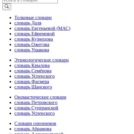
Толковые словари
словарь Даля
словарь Евгеньевой (МАС)
словарь Ефремовой
словарь Кузнецова
словарь Ожегова
словарь Ушакова
Этимологические словари
словарь Крылова
словарь Семёнова
словарь Успенского
словарь Фасмера
словарь Шанского
Ономастические словари
словарь Петровского
словарь Суперанской
словарь Успенского
Словари синонимов
словарь Абрамова