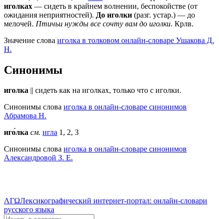
иголках
— сидеть в крайнем волнении, беспокойстве (от
ожидания неприятностей).
До иголки
(разг. устар.) — до
мелочей.
Птичьи нужды все сочту вам до иголки
. Крлв.
Значение слова
иголка в толковом онлайн-словаре Ушакова Д.
Н.
Синонимы
иголка
|| сидеть как на иголках, только что с иголки.
Синонимы слова
иголка в онлайн-словаре синонимов
Абрамова Н.
иго́лка
см.
игла
1, 2, 3
Синонимы слова
иголка в онлайн-словаре синонимов
Александровой З. Е.
ΛΓΩ
Лексикографический интернет-портал: онлайн-словари
русского языка