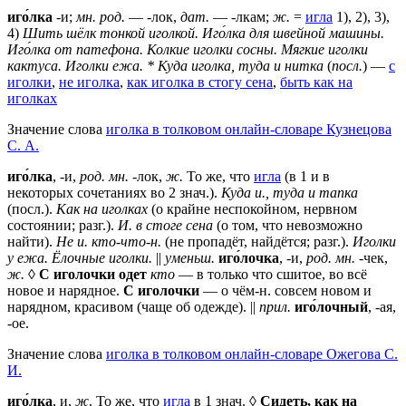
иго́лка
-и;
мн. род.
— -лок,
дат.
— -лкам;
ж.
=
игла
1), 2), 3),
4)
Шить шёлк тонкой иголкой.
Иго́лка для швейной машины.
Иго́лка от патефона.
Колкие иголки сосны.
Мягкие иголки
кактуса.
Иголки ежа.
* Куда иголка, туда и нитка
(
посл.
) —
с
иголки
,
не иголка
,
как иголка в стогу сена
,
быть как на
иголках
Значение слова
иголка в толковом онлайн-словаре Кузнецова
С. А.
иго́лка
, -и,
род. мн.
-лок,
ж.
То же, что
игла
(в 1 и в
некоторых сочетаниях во 2 знач.).
Куда и., туда и тапка
(посл.).
Как на иголках
(о крайне неспокойном, нервном
состоянии; разг.).
И. в стоге сена
(о том, что невозможно
найти).
Не и. кто-что-н.
(не пропадёт, найдётся; разг.).
Иголки
у ежа. Ёлочные иголки.
||
уменьш.
иго́лочка
, -и,
род. мн.
-чек,
ж.
◊
С иголочки одет
кто
— в только что сшитое, во всё
новое и нарядное.
С иголочки
— о чём-н. совсем новом и
нарядном, красивом (чаще об одежде). ||
прил.
иго́лочный
, -ая,
-ое.
Значение слова
иголка в толковом онлайн-словаре Ожегова C.
И.
иго́лка
, и,
ж
. То же, что
игла
в 1 знач. ◊
Сидеть, как на