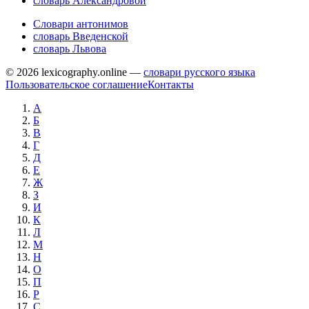
словарь Александровой
Словари антонимов
словарь Введенской
словарь Львова
© 2026 lexicography.online —
словари русского языка
Пользовательское соглашение
Контакты
А
Б
В
Г
Д
Е
Ж
З
И
К
Л
М
Н
О
П
Р
С