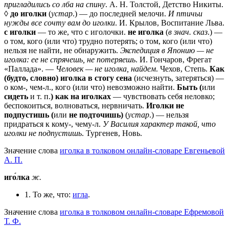
пригладились со лба на спину
. А. Н. Толстой, Детство Никиты.
◊
до иголки
(
устар
.) — до последней мелочи.
И птичьи
нужды все сочту вам до иголки
. И. Крылов, Воспитание Льва.
с иголки
— то же, что с иголочки.
не иголка
(
в знач. сказ
.) —
о том, кого (или что) трудно потерять; о том, кого (или что)
нельзя не найти, не обнаружить.
Экспедиция в Японию — не
иголка: ее не спрячешь, не потеряешь
. И. Гончаров, Фрегат
«Паллада». —
Человек — не иголка, найдем
. Чехов, Степь.
Как
(будто, словно) иголка в стогу сена
(исчезнуть, затеряться) —
о ком-, чем-л., кого (или что) невозможно найти.
Быть (
или
сидеть
и т. п.
) как на иголках
— чувствовать себя неловко;
беспокоиться, волноваться, нервничать.
Иголки не
подпустишь (
или
не подточишь)
(
устар
.) — нельзя
придраться к кому-, чему-л.
У Василия характер такой, что
иголки не подпустишь
. Тургенев, Новь.
Значение слова
иголка в толковом онлайн-словаре Евгеньевой
А. П.
иго́лка
ж.
1. То же, что:
игла
.
Значение слова
иголка в толковом онлайн-словаре Ефремовой
Т. Ф.