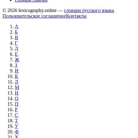
© 2026 lexicography.online —
словари русского языка
Пользовательское соглашение
Контакты
А
Б
В
Г
Д
Е
Ж
З
И
К
Л
М
Н
О
П
Р
С
Т
У
Ф
Х