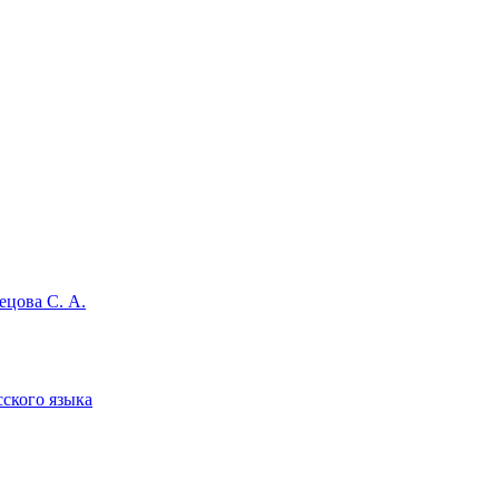
ецова С. А.
сского языка