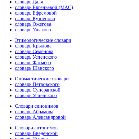
словарь Даля
словарь Евгеньевой (МАС)
словарь Ефремовой
словарь Кузнецова
словарь Ожегова
словарь Ушакова
Этимологические словари
словарь Крылова
словарь Семёнова
словарь Успенского
словарь Фасмера
словарь Шанского
Ономастические словари
словарь Петровского
словарь Суперанской
словарь Успенского
Словари синонимов
словарь Абрамова
словарь Александровой
Словари антонимов
словарь Введенской
словарь Львова