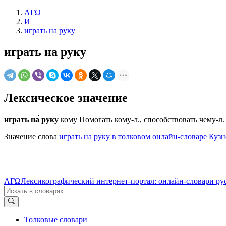
ΛΓΩ
И
играть на руку
играть на руку
Лексическое значение
играть на́ руку
кому Помогать кому-л., способствовать чему-л.
Значение слова
играть на руку в толковом онлайн-словаре Кузн
ΛΓΩ
Лексикографический интернет-портал: онлайн-словари ру
Толковые словари