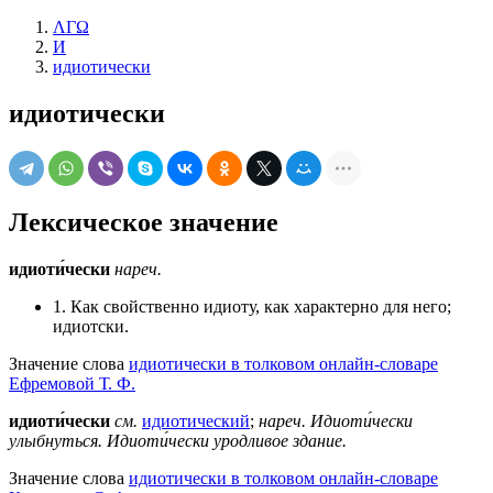
ΛΓΩ
И
идиотически
идиотически
Лексическое значение
идиоти́чески
нареч.
1. Как свойственно идиоту, как характерно для него;
идиотски.
Значение слова
идиотически в толковом онлайн-словаре
Ефремовой Т. Ф.
идиоти́чески
см.
идиотический
;
нареч.
Идиоти́чески
улыбнуться.
Идиоти́чески уродливое здание.
Значение слова
идиотически в толковом онлайн-словаре