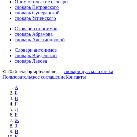
Ономастические словари
словарь Петровского
словарь Суперанской
словарь Успенского
Словари синонимов
словарь Абрамова
словарь Александровой
Словари антонимов
словарь Введенской
словарь Львова
© 2026 lexicography.online —
словари русского языка
Пользовательское соглашение
Контакты
А
Б
В
Г
Д
Е
Ж
З
И
К