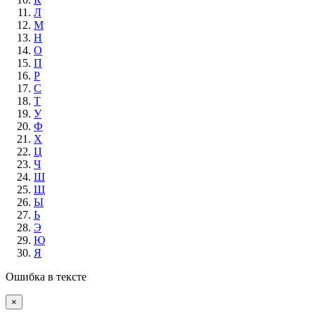
Л
М
Н
О
П
Р
С
Т
У
Ф
Х
Ц
Ч
Ш
Щ
Ы
Ь
Э
Ю
Я
Ошибка в тексте
×