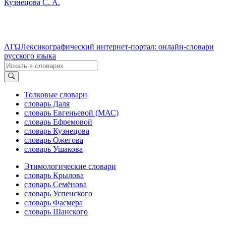
Кузнецова С. А.
ΛΓΩ
Лексикографический интернет-портал: онлайн-словари
русского языка
Толковые словари
словарь Даля
словарь Евгеньевой (МАС)
словарь Ефремовой
словарь Кузнецова
словарь Ожегова
словарь Ушакова
Этимологические словари
словарь Крылова
словарь Семёнова
словарь Успенского
словарь Фасмера
словарь Шанского