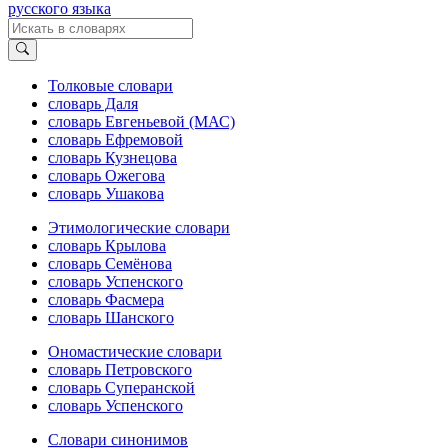
русского языка
Толковые словари
словарь Даля
словарь Евгеньевой (МАС)
словарь Ефремовой
словарь Кузнецова
словарь Ожегова
словарь Ушакова
Этимологические словари
словарь Крылова
словарь Семёнова
словарь Успенского
словарь Фасмера
словарь Шанского
Ономастические словари
словарь Петровского
словарь Суперанской
словарь Успенского
Словари синонимов