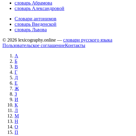
словарь Абрамова
словарь Александровой
Словари антонимов
словарь Введенской
словарь Львова
© 2026 lexicography.online —
словари русского языка
Пользовательское соглашение
Контакты
А
Б
В
Г
Д
Е
Ж
З
И
К
Л
М
Н
О
П