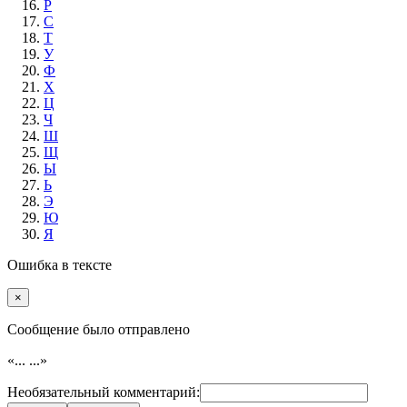
Р
С
Т
У
Ф
Х
Ц
Ч
Ш
Щ
Ы
Ь
Э
Ю
Я
Ошибка в тексте
×
Cообщение было отправлено
«...
...»
Необязательный комментарий: