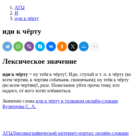
ΛΓΩ
И
иди к чёрту
иди к чёрту
Лексическое значение
иди к чёрту
= ну тебя к чёрту!; Иди, ступай и т. п. к чёрту (ко
всем чертям, к чертям собачьим, свинячьим); ну тебя к чёрту
(ко всем чертям)!,
разг.
Пожелание уйти прочь тому, кто
надоел, от кого хотят избавиться.
Значение слова
иди к чёрту в толковом онлайн-словаре
Кузнецова С. А.
ΛΓΩ
Лексикографический интернет-портал: онлайн-словари