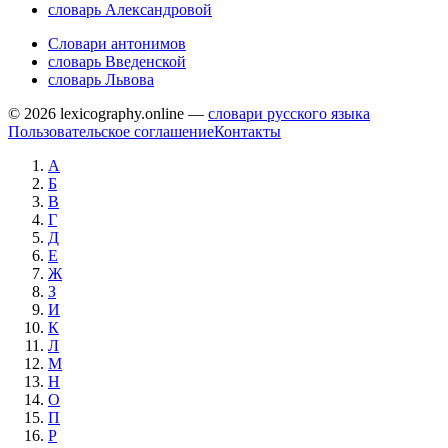
словарь Александровой
Словари антонимов
словарь Введенской
словарь Львова
© 2026 lexicography.online —
словари русского языка
Пользовательское соглашение
Контакты
А
Б
В
Г
Д
Е
Ж
З
И
К
Л
М
Н
О
П
Р