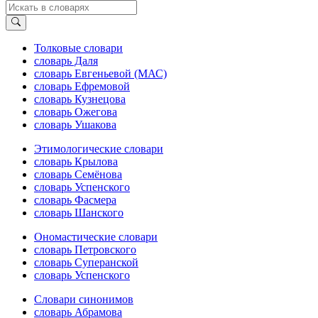
Толковые словари
словарь Даля
словарь Евгеньевой (МАС)
словарь Ефремовой
словарь Кузнецова
словарь Ожегова
словарь Ушакова
Этимологические словари
словарь Крылова
словарь Семёнова
словарь Успенского
словарь Фасмера
словарь Шанского
Ономастические словари
словарь Петровского
словарь Суперанской
словарь Успенского
Словари синонимов
словарь Абрамова