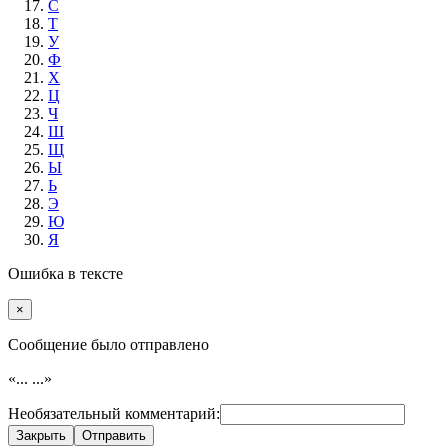
С
Т
У
Ф
Х
Ц
Ч
Ш
Щ
Ы
Ь
Э
Ю
Я
Ошибка в тексте
×
Cообщение было отправлено
«...
...»
Необязательный комментарий:
Закрыть
Отправить