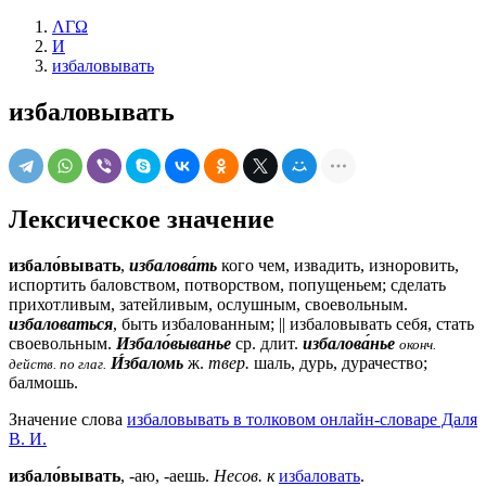
ΛΓΩ
И
избаловывать
избаловывать
Лексическое значение
избало́вывать
,
избалова́ть
кого чем, извадить, изноровить,
испортить баловством, потворством, попущеньем; сделать
прихотливым, затейливым, ослушным, своевольным.
избаловаться
, быть избалованным; || избаловывать себя, стать
своевольным.
Избало́выванье
ср.
длит.
избалова́нье
оконч.
И́збаломь
ж.
твер.
шаль, дурь, дурачество;
действ. по глаг.
балмошь.
Значение слова
избаловывать в толковом онлайн-словаре Даля
В. И.
избало́вывать
, -аю, -аешь.
Несов. к
избаловать
.