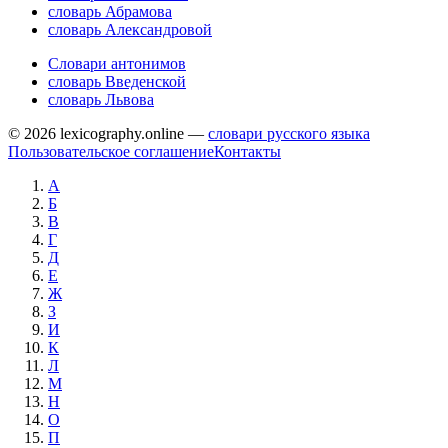
словарь Абрамова
словарь Александровой
Словари антонимов
словарь Введенской
словарь Львова
© 2026 lexicography.online —
словари русского языка
Пользовательское соглашение
Контакты
А
Б
В
Г
Д
Е
Ж
З
И
К
Л
М
Н
О
П