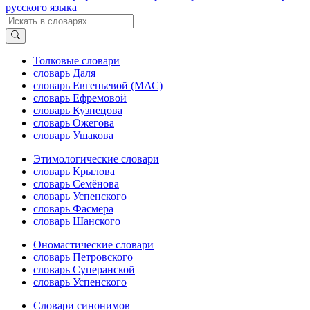
русского языка
Толковые словари
словарь Даля
словарь Евгеньевой (МАС)
словарь Ефремовой
словарь Кузнецова
словарь Ожегова
словарь Ушакова
Этимологические словари
словарь Крылова
словарь Семёнова
словарь Успенского
словарь Фасмера
словарь Шанского
Ономастические словари
словарь Петровского
словарь Суперанской
словарь Успенского
Словари синонимов