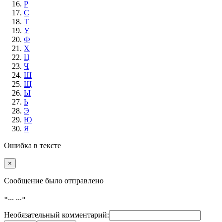
Р
С
Т
У
Ф
Х
Ц
Ч
Ш
Щ
Ы
Ь
Э
Ю
Я
Ошибка в тексте
×
Cообщение было отправлено
«...
...»
Необязательный комментарий: