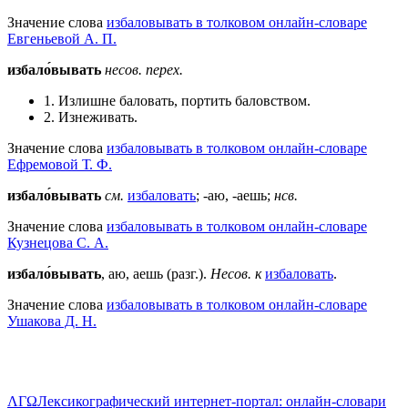
Значение слова
избаловывать в толковом онлайн-словаре
Евгеньевой А. П.
избало́вывать
несов.
перех.
1. Излишне баловать, портить баловством.
2. Изнеживать.
Значение слова
избаловывать в толковом онлайн-словаре
Ефремовой Т. Ф.
избало́вывать
см.
избаловать
; -аю, -аешь;
нсв.
Значение слова
избаловывать в толковом онлайн-словаре
Кузнецова С. А.
избало́вывать
, аю, аешь (разг.).
Несов. к
избаловать
.
Значение слова
избаловывать в толковом онлайн-словаре
Ушакова Д. Н.
ΛΓΩ
Лексикографический интернет-портал: онлайн-словари