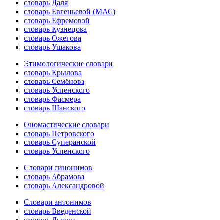
словарь Даля
словарь Евгеньевой (МАС)
словарь Ефремовой
словарь Кузнецова
словарь Ожегова
словарь Ушакова
Этимологические словари
словарь Крылова
словарь Семёнова
словарь Успенского
словарь Фасмера
словарь Шанского
Ономастические словари
словарь Петровского
словарь Суперанской
словарь Успенского
Словари синонимов
словарь Абрамова
словарь Александровой
Словари антонимов
словарь Введенской
словарь Львова