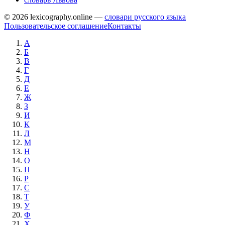
© 2026 lexicography.online —
словари русского языка
Пользовательское соглашение
Контакты
А
Б
В
Г
Д
Е
Ж
З
И
К
Л
М
Н
О
П
Р
С
Т
У
Ф
Х