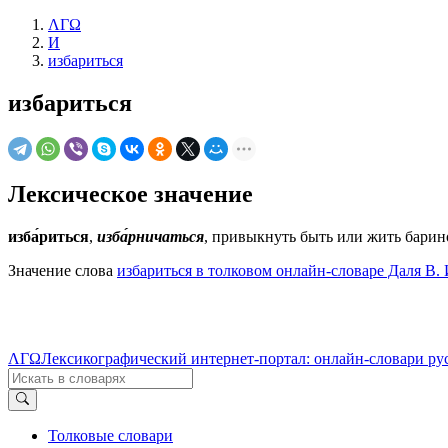
ΛΓΩ
И
избариться
избариться
Лексическое значение
изба́риться
,
изба́рничаться
, привыкнуть быть или жить барин
Значение слова
избариться в толковом онлайн-словаре Даля В. 
ΛΓΩ
Лексикографический интернет-портал: онлайн-словари ру
Толковые словари