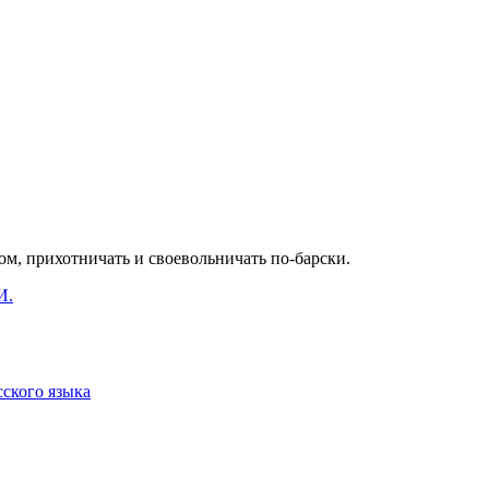
ом, прихотничать и своевольничать по-барски.
И.
сского языка