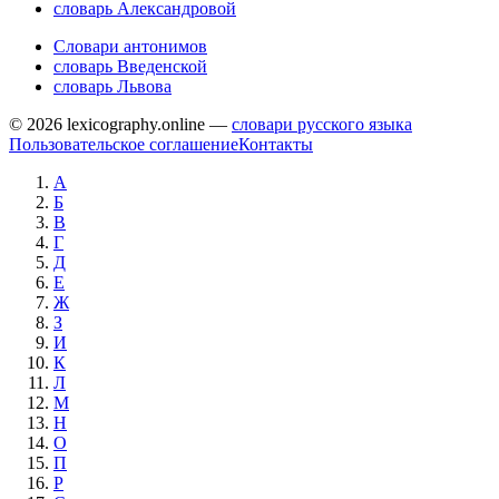
словарь Александровой
Словари антонимов
словарь Введенской
словарь Львова
© 2026 lexicography.online —
словари русского языка
Пользовательское соглашение
Контакты
А
Б
В
Г
Д
Е
Ж
З
И
К
Л
М
Н
О
П
Р