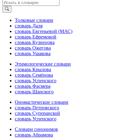
Толковые словари
словарь Даля
словарь Евгеньевой (МАС)
словарь Ефремовой
словарь Кузнецова
словарь Ожегова
словарь Ушакова
Этимологические словари
словарь Крылова
словарь Семёнова
словарь Успенского
словарь Фасмера
словарь Шанского
Ономастические словари
словарь Петровского
словарь Суперанской
словарь Успенского
Словари синонимов
словарь Абрамова