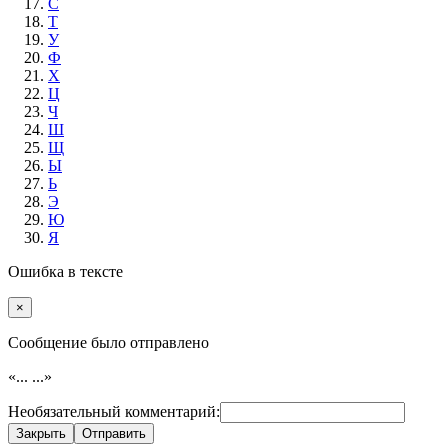
С
Т
У
Ф
Х
Ц
Ч
Ш
Щ
Ы
Ь
Э
Ю
Я
Ошибка в тексте
×
Cообщение было отправлено
«...
...»
Необязательный комментарий:
Закрыть
Отправить