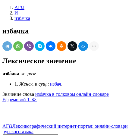
ΛΓΩ
И
избачка
избачка
Лексическое значение
изба́чка
ж.
разг.
1.
Женск.
к
сущ.
:
избач
.
Значение слова
избачка в толковом онлайн-словаре
Ефремовой Т. Ф.
ΛΓΩ
Лексикографический интернет-портал: онлайн-словари
русского языка