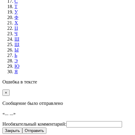
С
Т
У
Ф
Х
Ц
Ч
Ш
Щ
Ы
Ь
Э
Ю
Я
Ошибка в тексте
×
Cообщение было отправлено
«...
...»
Необязательный комментарий:
Закрыть
Отправить