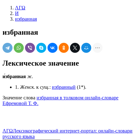
ΛΓΩ
И
избранная
избранная
Лексическое значение
и́збранная
ж.
1.
Женск.
к
сущ.
:
избранный
(1*).
Значение слова
избранная в толковом онлайн-словаре
Ефремовой Т. Ф.
ΛΓΩ
Лексикографический интернет-портал: онлайн-словари
русского языка