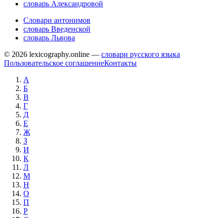
словарь Александровой
Словари антонимов
словарь Введенской
словарь Львова
© 2026 lexicography.online —
словари русского языка
Пользовательское соглашение
Контакты
А
Б
В
Г
Д
Е
Ж
З
И
К
Л
М
Н
О
П
Р