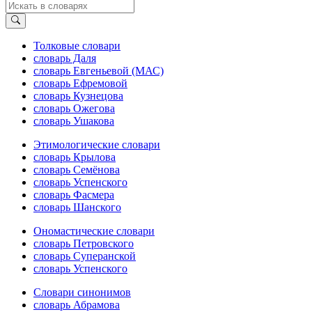
Толковые словари
словарь Даля
словарь Евгеньевой (МАС)
словарь Ефремовой
словарь Кузнецова
словарь Ожегова
словарь Ушакова
Этимологические словари
словарь Крылова
словарь Семёнова
словарь Успенского
словарь Фасмера
словарь Шанского
Ономастические словари
словарь Петровского
словарь Суперанской
словарь Успенского
Словари синонимов
словарь Абрамова