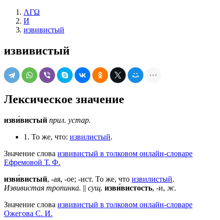
ΛΓΩ
И
извивистый
извивистый
Лексическое значение
изви́вистый
прил.
устар.
1. То же, что:
извилистый
.
Значение слова
извивистый в толковом онлайн-словаре
Ефремовой Т. Ф.
изви́вистый
, -ая, -ое; -ист. То же, что
извилистый
.
Извивистая тропинка.
||
сущ.
изви́вистость
, -и,
ж.
Значение слова
извивистый в толковом онлайн-словаре
Ожегова C. И.