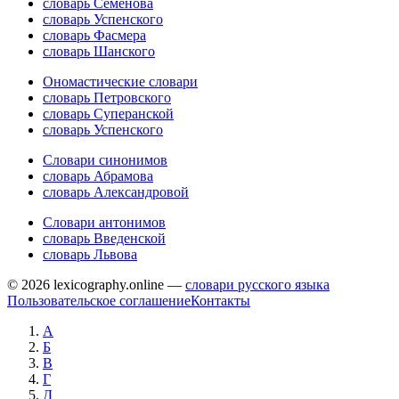
словарь Семёнова
словарь Успенского
словарь Фасмера
словарь Шанского
Ономастические словари
словарь Петровского
словарь Суперанской
словарь Успенского
Словари синонимов
словарь Абрамова
словарь Александровой
Словари антонимов
словарь Введенской
словарь Львова
© 2026 lexicography.online —
словари русского языка
Пользовательское соглашение
Контакты
А
Б
В
Г
Д