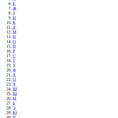
Е
Ж
З
И
К
Л
М
Н
О
П
Р
С
Т
У
Ф
Х
Ц
Ч
Ш
Щ
Ы
Ь
Э
Ю
Я