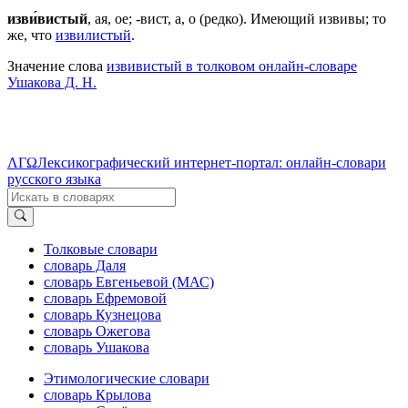
изви́вистый
, ая, ое; -вист, а, о (редко). Имеющий извивы; то
же, что
извилистый
.
Значение слова
извивистый в толковом онлайн-словаре
Ушакова Д. Н.
ΛΓΩ
Лексикографический интернет-портал: онлайн-словари
русского языка
Толковые словари
словарь Даля
словарь Евгеньевой (МАС)
словарь Ефремовой
словарь Кузнецова
словарь Ожегова
словарь Ушакова
Этимологические словари
словарь Крылова