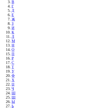
В
Г
Д
Е
Ж
З
И
К
Л
М
Н
О
П
Р
С
Т
У
Ф
Х
Ц
Ч
Ш
Щ
Ы
Ь