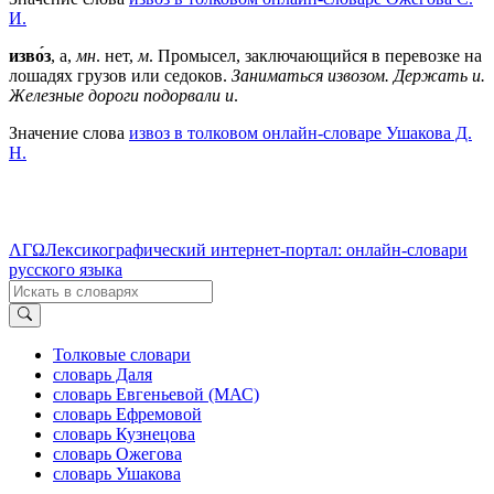
И.
изво́з
, а,
мн
. нет,
м
. Промысел, заключающийся в перевозке на
лошадях грузов или седоков.
Заниматься извозом. Держать и.
Железные дороги подорвали и
.
Значение слова
извоз в толковом онлайн-словаре Ушакова Д.
Н.
ΛΓΩ
Лексикографический интернет-портал: онлайн-словари
русского языка
Толковые словари
словарь Даля
словарь Евгеньевой (МАС)
словарь Ефремовой
словарь Кузнецова
словарь Ожегова
словарь Ушакова