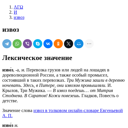
ΛΓΩ
И
извоз
извоз
Лексическое значение
изво́з
, -а,
м
. Перевозка грузов или людей на лошадях в
дореволюционной России, а также особый промысел,
состоявший в таких перевозках.
Три Мужика зашли в деревню
ночевать. Здесь, в Питере, они извозом промышляли
. И.
Крылов, Три Мужика. —
В извоз поедешь
…
от Митрия
Стоднева. В Саратов! Кожи повезешь
. Гладков, Повесть о
детстве.
Значение слова
извоз в толковом онлайн-словаре Евгеньевой
А. П.
изво́з
м.