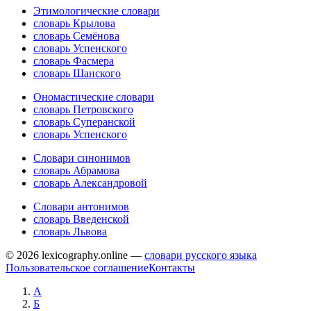
Этимологические словари
словарь Крылова
словарь Семёнова
словарь Успенского
словарь Фасмера
словарь Шанского
Ономастические словари
словарь Петровского
словарь Суперанской
словарь Успенского
Словари синонимов
словарь Абрамова
словарь Александровой
Словари антонимов
словарь Введенской
словарь Львова
© 2026 lexicography.online —
словари русского языка
Пользовательское соглашение
Контакты
А
Б