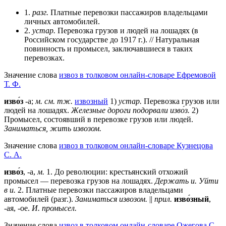
1.
разг.
Платные перевозки пассажиров владельцами
личных автомобилей.
2.
устар.
Перевозка грузов и людей на лошадях (в
Российском государстве до 1917 г.). // Натуральная
повинность и промысел, заключавшиеся в таких
перевозках.
Значение слова
извоз в толковом онлайн-словаре Ефремовой
Т. Ф.
изво́з
-а;
м.
см. тж.
извозный
1)
устар.
Перевозка грузов или
людей на лошадях.
Железные дороги подорвали изво́з.
2)
Промысел, состоявший в перевозке грузов или людей.
Заниматься, жить извозом.
Значение слова
извоз в толковом онлайн-словаре Кузнецова
С. А.
изво́з
, -а,
м.
1. До революции: крестьянский отхожий
промысел — перевозка грузов на лошадях.
Держать и. Уйти
в и.
2. Платные перевозки пассажиров владельцами
автомобилей (разг.).
Заниматься извозом.
||
прил.
изво́зный
,
-ая, -ое.
И. промысел.
Значение слова
извоз в толковом онлайн-словаре Ожегова C.