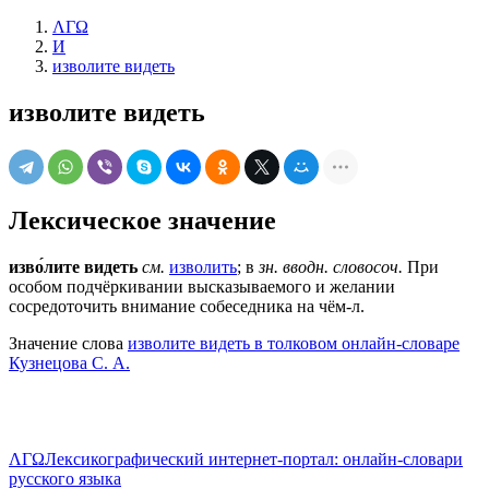
ΛΓΩ
И
изволите видеть
изволите видеть
Лексическое значение
изво́лите видеть
см.
изволить
; в
зн. вводн. словосоч.
При
особом подчёркивании высказываемого и желании
сосредоточить внимание собеседника на чём-л.
Значение слова
изволите видеть в толковом онлайн-словаре
Кузнецова С. А.
ΛΓΩ
Лексикографический интернет-портал: онлайн-словари
русского языка