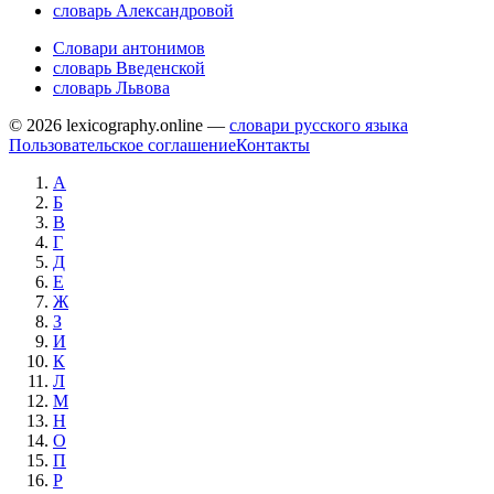
словарь Александровой
Словари антонимов
словарь Введенской
словарь Львова
© 2026 lexicography.online —
словари русского языка
Пользовательское соглашение
Контакты
А
Б
В
Г
Д
Е
Ж
З
И
К
Л
М
Н
О
П
Р