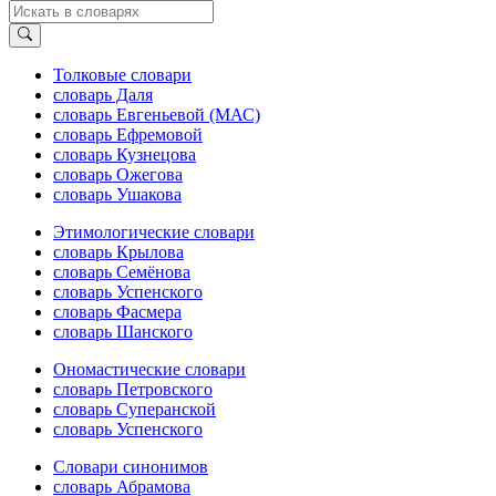
Толковые словари
словарь Даля
словарь Евгеньевой (МАС)
словарь Ефремовой
словарь Кузнецова
словарь Ожегова
словарь Ушакова
Этимологические словари
словарь Крылова
словарь Семёнова
словарь Успенского
словарь Фасмера
словарь Шанского
Ономастические словари
словарь Петровского
словарь Суперанской
словарь Успенского
Словари синонимов
словарь Абрамова