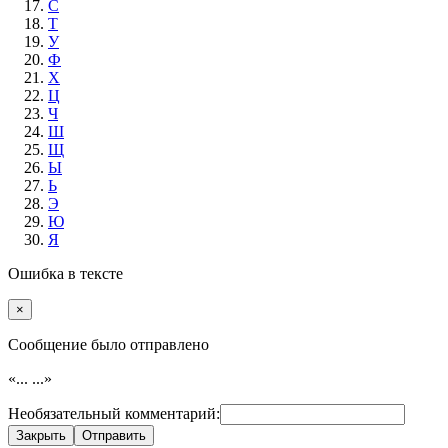
С
Т
У
Ф
Х
Ц
Ч
Ш
Щ
Ы
Ь
Э
Ю
Я
Ошибка в тексте
×
Cообщение было отправлено
«...
...»
Необязательный комментарий:
Закрыть
Отправить