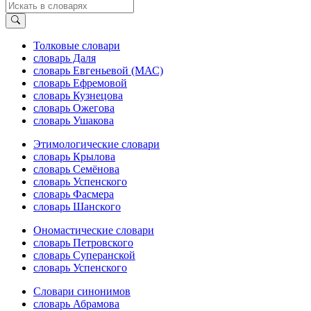
Толковые словари
словарь Даля
словарь Евгеньевой (МАС)
словарь Ефремовой
словарь Кузнецова
словарь Ожегова
словарь Ушакова
Этимологические словари
словарь Крылова
словарь Семёнова
словарь Успенского
словарь Фасмера
словарь Шанского
Ономастические словари
словарь Петровского
словарь Суперанской
словарь Успенского
Словари синонимов
словарь Абрамова