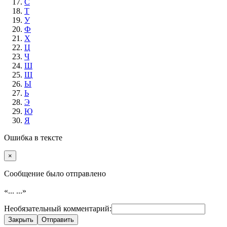
С
Т
У
Ф
Х
Ц
Ч
Ш
Щ
Ы
Ь
Э
Ю
Я
Ошибка в тексте
×
Cообщение было отправлено
«...
...»
Необязательный комментарий:
Закрыть
Отправить