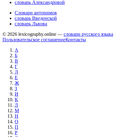
словарь Александровой
Словари антонимов
словарь Введенской
словарь Львова
© 2026 lexicography.online —
словари русского языка
Пользовательское соглашение
Контакты
А
Б
В
Г
Д
Е
Ж
З
И
К
Л
М
Н
О
П
Р