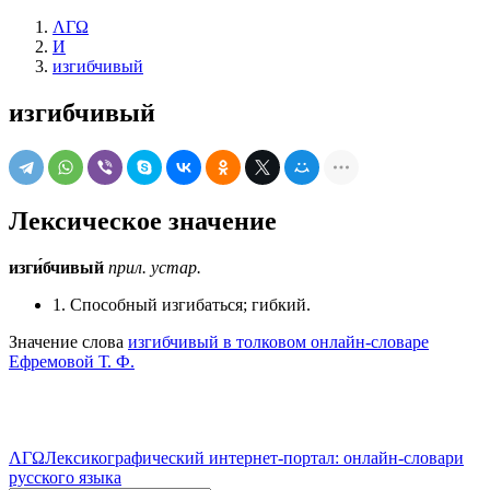
ΛΓΩ
И
изгибчивый
изгибчивый
Лексическое значение
изги́бчивый
прил.
устар.
1. Способный изгибаться; гибкий.
Значение слова
изгибчивый в толковом онлайн-словаре
Ефремовой Т. Ф.
ΛΓΩ
Лексикографический интернет-портал: онлайн-словари
русского языка