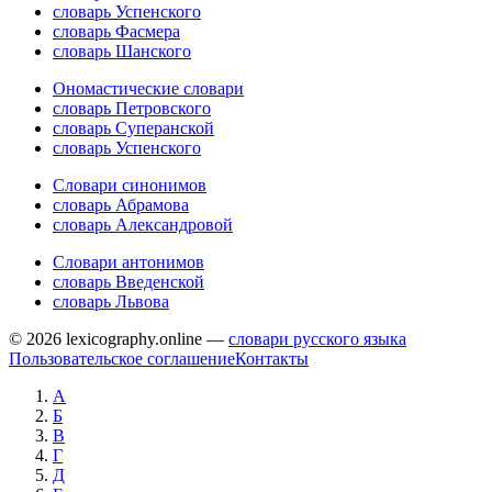
словарь Успенского
словарь Фасмера
словарь Шанского
Ономастические словари
словарь Петровского
словарь Суперанской
словарь Успенского
Словари синонимов
словарь Абрамова
словарь Александровой
Словари антонимов
словарь Введенской
словарь Львова
© 2026 lexicography.online —
словари русского языка
Пользовательское соглашение
Контакты
А
Б
В
Г
Д