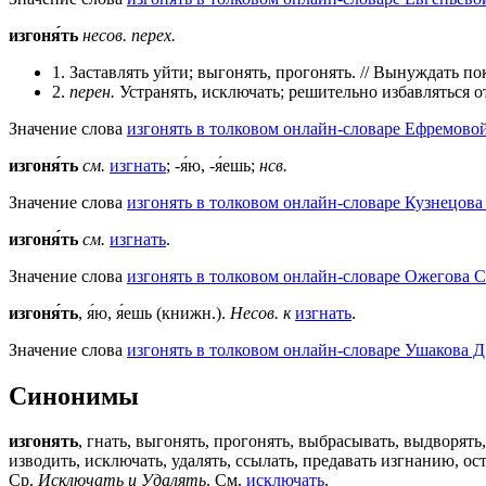
изгоня́ть
несов.
перех.
1. Заставлять уйти; выгонять, прогонять. // Вынуждать по
2.
перен.
Устранять, исключать; решительно избавляться от
Значение слова
изгонять в толковом онлайн-словаре Ефремовой
изгоня́ть
см.
изгнать
; -я́ю, -я́ешь;
нсв.
Значение слова
изгонять в толковом онлайн-словаре Кузнецова 
изгоня́ть
см.
изгнать
.
Значение слова
изгонять в толковом онлайн-словаре Ожегова C
изгоня́ть
, я́ю, я́ешь (книжн.).
Несов. к
изгнать
.
Значение слова
изгонять в толковом онлайн-словаре Ушакова Д
Синонимы
изгонять
, гнать, выгонять, прогонять, выбрасывать, выдворят
изводить, исключать, удалять, ссылать, предавать изгнанию, о
Ср.
Исключать и Удалять
. См.
исключать
.