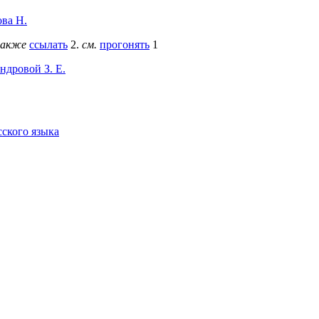
ова Н.
также
ссылать
2.
см.
прогонять
1
ндровой З. Е.
сского языка