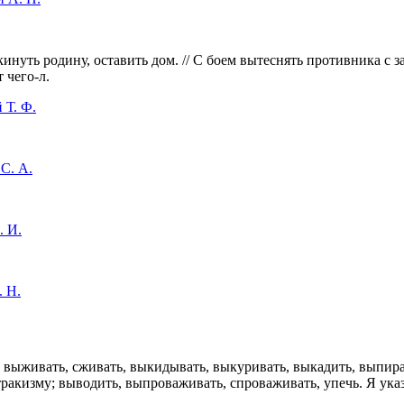
кинуть родину, оставить дом. // С боем вытеснять противника с 
 чего-л.
 Т. Ф.
С. А.
. И.
. Н.
ь, выживать, сживать, выкидывать, выкуривать, выкадить, выпира
стракизму; выводить, выпроваживать, спроваживать, упечь. Я ука