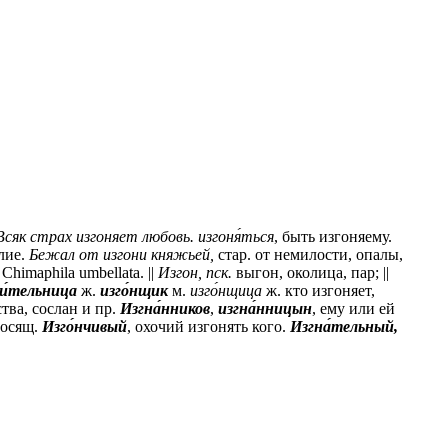
Всяк страх изгоняет любовь.
изгоня́ться
, быть изгоняему.
лие.
Бежал от изгони княжьей,
стар.
от немилости, опалы,
, Chimaphila umbellata. ||
Изгон,
пск.
выгон, околица, пар; ||
и́тельница
ж.
изго́нщик
м.
изго́нщица
ж.
кто изгоняет,
тва, сослан и пр.
Изгна́нников
,
изгна́нницын
, ему или ей
носящ.
Изго́нчивый
, охочий изгонять кого.
Изгна́тельный,