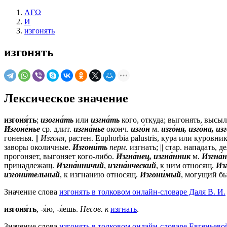
ΛΓΩ
И
изгонять
изгонять
Лексическое значение
изгоня́ть
;
изогна́ть
или
изгна́ть
кого, откуда; выгонять, высыл
Изгоне́нье
ср.
длит.
изгна́нье
оконч.
изго́н
м.
изго́ня, изго́на, из
гоненья. ||
Изгоня,
растен. Euphorbia palustris, кура или куровн
заворы околичные.
Изгони́ть
перм.
изгнать; ||
стар.
нападать, де
прогоняет, выгоняет кого-либо.
Изгна́нец, изгна́нник
м.
Изгна́
принадлежащ.
Изгна́нничий
,
изгна́нческий
, к ним относящ.
Из
изгони́тельный
, к изгнанию относящ.
Изгони́мый
, могущий б
Значение слова
изгонять в толковом онлайн-словаре Даля В. И.
изгоня́ть
, -я́ю, -я́ешь.
Несов. к
изгнать
.
Значение слова
изгонять в толковом онлайн-словаре Евгеньево