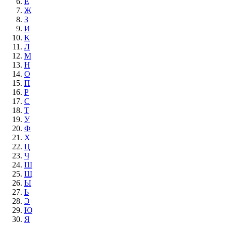
Е
Ж
З
И
К
Л
М
Н
О
П
Р
С
Т
У
Ф
Х
Ц
Ч
Ш
Щ
Ы
Ь
Э
Ю
Я