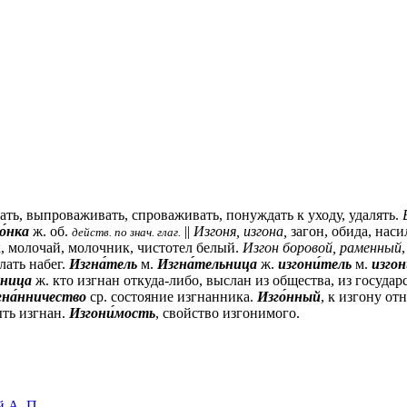
ать, выпроваживать, спроваживать, понуждать к уходу, удалять.
го́нка
ж.
об.
||
Изгоня, изгона,
загон, обида, наси
действ. по знач. глаг.
ик, молочай, молочник, чистотел белый.
Изгон боровой, раменный
лать набег.
Изгна́тель
м.
Изгна́тельница
ж.
изгони́тель
м.
изгон
нница
ж.
кто изгнан откуда-либо, выслан из общества, из государс
гна́нничество
ср.
состояние изгнанника.
Изго́нный
, к изгону от
ыть изгнан.
Изгони́мость
, свойство изгонимого.
й А. П.