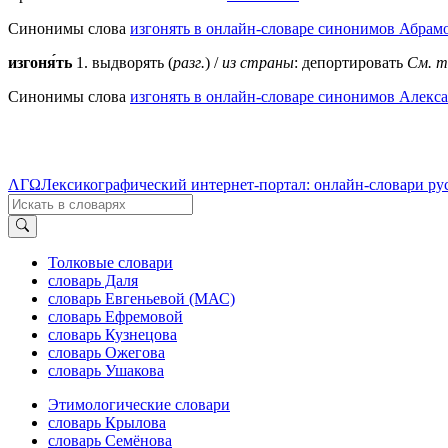
Синонимы слова
изгонять в онлайн-словаре синонимов Абрам
изгоня́ть
1. выдворять (
разг.
) /
из страны
: депортировать
См. 
Синонимы слова
изгонять в онлайн-словаре синонимов Алекса
ΛΓΩ
Лексикографический интернет-портал: онлайн-словари ру
Толковые словари
словарь Даля
словарь Евгеньевой (МАС)
словарь Ефремовой
словарь Кузнецова
словарь Ожегова
словарь Ушакова
Этимологические словари
словарь Крылова
словарь Семёнова