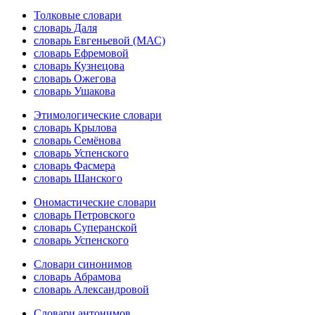
Толковые словари
словарь Даля
словарь Евгеньевой (МАС)
словарь Ефремовой
словарь Кузнецова
словарь Ожегова
словарь Ушакова
Этимологические словари
словарь Крылова
словарь Семёнова
словарь Успенского
словарь Фасмера
словарь Шанского
Ономастические словари
словарь Петровского
словарь Суперанской
словарь Успенского
Словари синонимов
словарь Абрамова
словарь Александровой
Словари антонимов