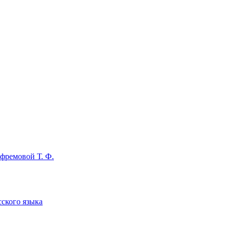
фремовой Т. Ф.
сского языка