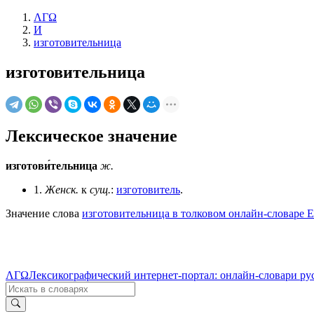
ΛΓΩ
И
изготовительница
изготовительница
Лексическое значение
изготови́тельница
ж.
1.
Женск.
к
сущ.
:
изготовитель
.
Значение слова
изготовительница в толковом онлайн-словаре Е
ΛΓΩ
Лексикографический интернет-портал: онлайн-словари ру