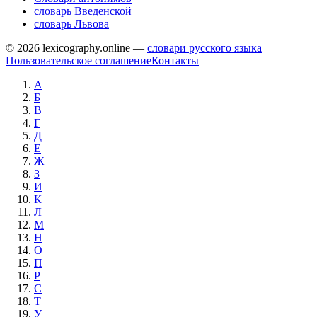
словарь Введенской
словарь Львова
© 2026 lexicography.online —
словари русского языка
Пользовательское соглашение
Контакты
А
Б
В
Г
Д
Е
Ж
З
И
К
Л
М
Н
О
П
Р
С
Т
У