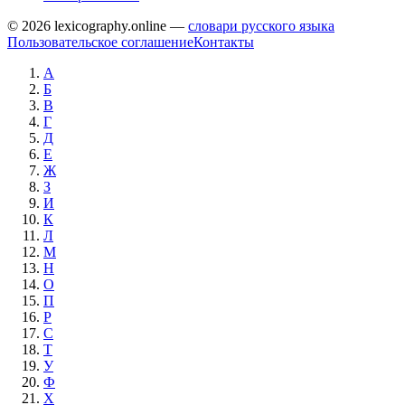
© 2026 lexicography.online —
словари русского языка
Пользовательское соглашение
Контакты
А
Б
В
Г
Д
Е
Ж
З
И
К
Л
М
Н
О
П
Р
С
Т
У
Ф
Х