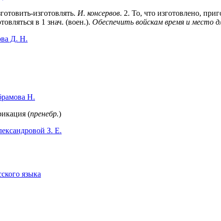
зготовить-изготовлять.
И. консервов
.
2
. То, что изготовлено, приг
товляться в 1 знач. (воен.).
Обеспечить войскам время и место дл
ва Д. Н.
брамова Н.
рикация (
пренебр.
)
ександровой З. Е.
сского языка