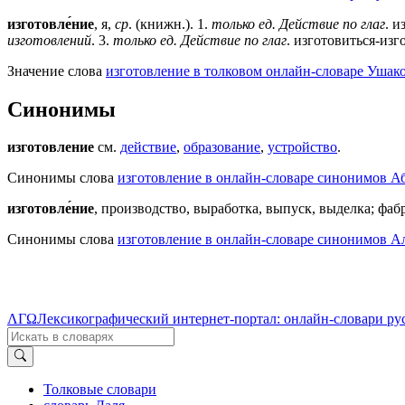
изготовле́ние
, я,
ср
. (книжн.).
1
.
только ед. Действие по глаг
. и
изготовлений
.
3
.
только ед. Действие по глаг
. изготовиться-изго
Значение слова
изготовление в толковом онлайн-словаре Ушако
Синонимы
изготовление
см.
действие
,
образование
,
устройство
.
Синонимы слова
изготовление в онлайн-словаре синонимов А
изготовле́ние
, производство, выработка, выпуск, выделка; фаб
Синонимы слова
изготовление в онлайн-словаре синонимов Ал
ΛΓΩ
Лексикографический интернет-портал: онлайн-словари ру
Толковые словари