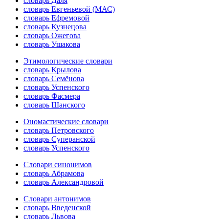
словарь Даля
словарь Евгеньевой (МАС)
словарь Ефремовой
словарь Кузнецова
словарь Ожегова
словарь Ушакова
Этимологические словари
словарь Крылова
словарь Семёнова
словарь Успенского
словарь Фасмера
словарь Шанского
Ономастические словари
словарь Петровского
словарь Суперанской
словарь Успенского
Словари синонимов
словарь Абрамова
словарь Александровой
Словари антонимов
словарь Введенской
словарь Львова