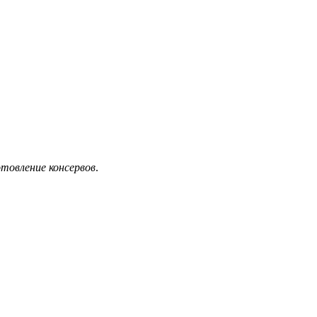
отовление консервов
.