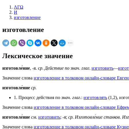
ΛΓΩ
И
изготовление
изготовление
Лексическое значение
изготовле́ние
, -я.
ср
.
Действие по знач. глаг
.
изготовить
—
изгот
Значение слова
изготовление в толковом онлайн-словаре Евген
изготовле́ние
ср.
1. Процесс действия по
знач.
глаг.
:
изготовлять
(1,2), изго
Значение слова
изготовление в толковом онлайн-словаре Ефрем
изготовле́ние
см.
изготовить
; -я;
ср.
Изготовле́ние станков.
Изг
Значение слова
изготовление в толковом онлайн-словаре Кузне