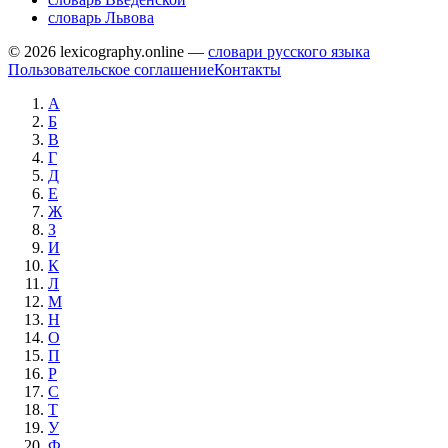
словарь Львова
© 2026 lexicography.online —
словари русского языка
Пользовательское соглашение
Контакты
А
Б
В
Г
Д
Е
Ж
З
И
К
Л
М
Н
О
П
Р
С
Т
У
Ф