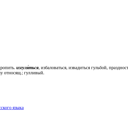
пропить.
изгуля́ться
, избаловаться, извадиться гульбой, праздно
улу относящ.; гулливый.
сского языка