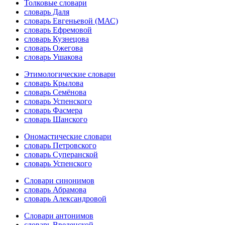
Толковые словари
словарь Даля
словарь Евгеньевой (МАС)
словарь Ефремовой
словарь Кузнецова
словарь Ожегова
словарь Ушакова
Этимологические словари
словарь Крылова
словарь Семёнова
словарь Успенского
словарь Фасмера
словарь Шанского
Ономастические словари
словарь Петровского
словарь Суперанской
словарь Успенского
Словари синонимов
словарь Абрамова
словарь Александровой
Словари антонимов
словарь Введенской