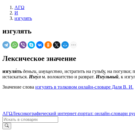
ΛΓΩ
И
изгулять
изгулять
Лексическое значение
изгуля́ть
деньги
,
имущество,
истратить на гульбу, на погулки; 
истаскаться.
Изгу́л
м.
волокитство и разврат.
Изгу́льный
, к изг
Значение слова
изгулять в толковом онлайн-словаре Даля В. И.
ΛΓΩ
Лексикографический интернет-портал: онлайн-словари ру