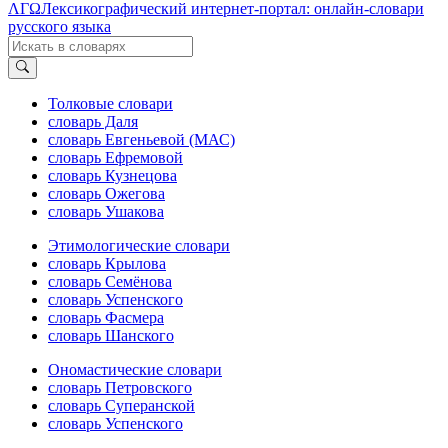
ΛΓΩ
Лексикографический интернет-портал: онлайн-словари
русского языка
Толковые словари
словарь Даля
словарь Евгеньевой (МАС)
словарь Ефремовой
словарь Кузнецова
словарь Ожегова
словарь Ушакова
Этимологические словари
словарь Крылова
словарь Семёнова
словарь Успенского
словарь Фасмера
словарь Шанского
Ономастические словари
словарь Петровского
словарь Суперанской
словарь Успенского