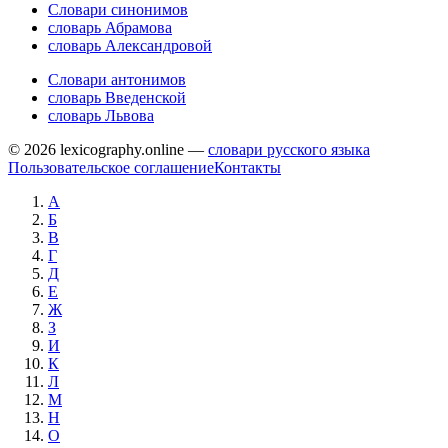
Словари синонимов
словарь Абрамова
словарь Александровой
Словари антонимов
словарь Введенской
словарь Львова
© 2026 lexicography.online —
словари русского языка
Пользовательское соглашение
Контакты
А
Б
В
Г
Д
Е
Ж
З
И
К
Л
М
Н
О