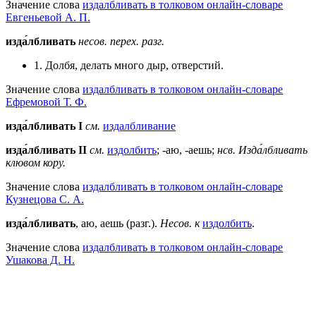
Значение слова
издалбливать в толковом онлайн-словаре
Евгеньевой А. П.
изда́лбливать
несов.
перех.
разг.
1. Долбя, делать много дыр, отверстий.
Значение слова
издалбливать в толковом онлайн-словаре
Ефремовой Т. Ф.
изда́лбливать
I
см.
издалбливание
изда́лбливать II
см.
издолбить
; -аю, -аешь;
нсв.
Изда́лбливать
клювом кору.
Значение слова
издалбливать в толковом онлайн-словаре
Кузнецова С. А.
изда́лбливать
, аю, аешь (разг.).
Несов. к
издолбить
.
Значение слова
издалбливать в толковом онлайн-словаре
Ушакова Д. Н.