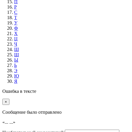
П
Р
С
Т
У
Ф
Х
Ц
Ч
Ш
Щ
Ы
Ь
Э
Ю
Я
Ошибка в тексте
×
Cообщение было отправлено
«...
...»