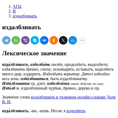
ΛΓΩ
И
издалбливать
издалбливать
Лексическое значение
изда́лбливать
,
издолби́ть
гнездо,
продолбить, выдолбить;
издалбивать бревно, стену
, исковырять, истыкать, надолбить
много дыр, издырить.
Издолбить корытце. Дятел издолбил
весь пень.
изда́лбиваться
, быть издалбливаему.
Изда́лбливанье
ср.
длит.
издолбле́нье
оконч.
действ. по глаг.
Издо́лб
м.
издолбленный чурбан, бревно, дерево и пр.
Значение слова
издалбливать в толковом онлайн-словаре Даля
В. И.
изда́лбливать
, -аю, -аешь.
Несов. к
издолбить
.