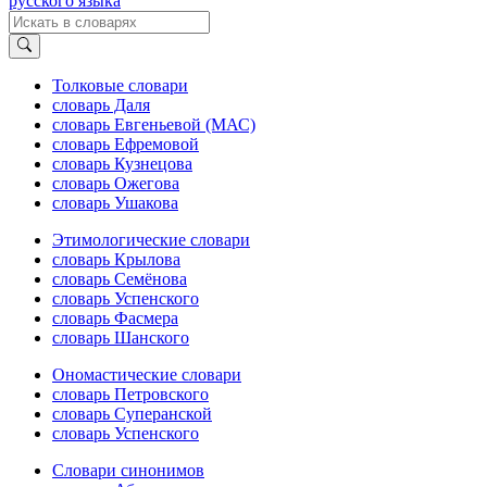
русского языка
Толковые словари
словарь Даля
словарь Евгеньевой (МАС)
словарь Ефремовой
словарь Кузнецова
словарь Ожегова
словарь Ушакова
Этимологические словари
словарь Крылова
словарь Семёнова
словарь Успенского
словарь Фасмера
словарь Шанского
Ономастические словари
словарь Петровского
словарь Суперанской
словарь Успенского
Словари синонимов