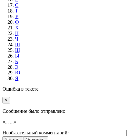
С
Т
У
Ф
Х
Ц
Ч
Ш
Щ
Ы
Ь
Э
Ю
Я
Ошибка в тексте
×
Cообщение было отправлено
«...
...»
Необязательный комментарий:
Закрыть
Отправить