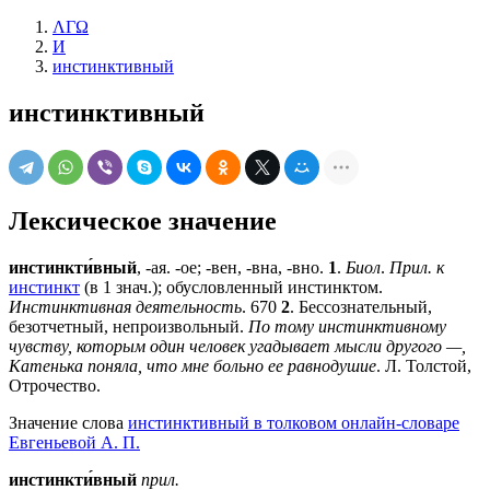
ΛΓΩ
И
инстинктивный
инстинктивный
Лексическое значение
инстинкти́вный
, -ая. -ое; -вен, -вна, -вно.
1
.
Биол
.
Прил. к
инстинкт
(в 1 знач.); обусловленный инстинктом.
Инстинктивная деятельность
. 670
2
. Бессознательный,
безотчетный, непроизвольный.
По тому инстинктивному
чувству, которым один человек угадывает мысли другого —,
Катенька поняла, что мне больно ее равнодушие
. Л. Толстой,
Отрочество.
Значение слова
инстинктивный в толковом онлайн-словаре
Евгеньевой А. П.
инстинкти́вный
прил.