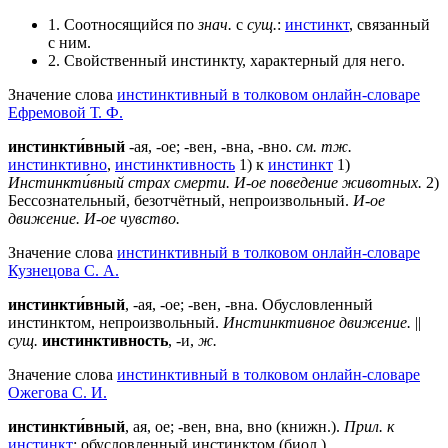
1. Соотносящийся по
знач.
с
сущ.
:
инстинкт
, связанный
с ним.
2. Свойственный инстинкту, характерный для него.
Значение слова
инстинктивный в толковом онлайн-словаре
Ефремовой Т. Ф.
инстинкти́вный
-ая, -ое; -вен, -вна, -вно.
см. тж.
инстинктивно
,
инстинктивность
1) к
инстинкт
1)
Инстинкти́вный страх смерти.
И-ое поведение животных.
2)
Бессознательный, безотчётный, непроизвольный.
И-ое
движение.
И-ое чувство.
Значение слова
инстинктивный в толковом онлайн-словаре
Кузнецова С. А.
инстинкти́вный
, -ая, -ое; -вен, -вна. Обусловленный
инстинктом, непроизвольный.
Инстинктивное движение.
||
сущ.
инстинктивность
, -и,
ж.
Значение слова
инстинктивный в толковом онлайн-словаре
Ожегова C. И.
инстинкти́вный
, ая, ое; -вен, вна, вно (книжн.).
Прил. к
инстинкт
; обусловленный инстинктом (биол.).