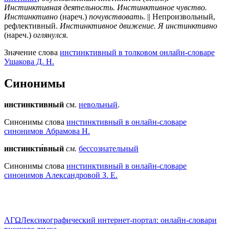
Инстинктивная деятельность. Инстинктивное чувство.
Инстинктивно
(нареч.)
почувствовать
. || Непроизвольный,
рефлективный.
Инстинктивное движение. Я инстинктивно
(нареч.)
оглянулся
.
Значение слова
инстинктивный в толковом онлайн-словаре
Ушакова Д. Н.
Синонимы
инстинктивный
см.
невольный
.
Синонимы слова
инстинктивный в онлайн-словаре
синонимов Абрамова Н.
инстинкти́вный
см.
бессознательный
Синонимы слова
инстинктивный в онлайн-словаре
синонимов Александровой З. Е.
ΛΓΩ
Лексикографический интернет-портал: онлайн-словари