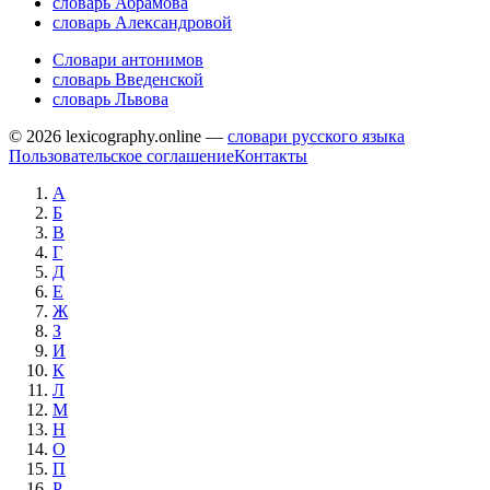
словарь Абрамова
словарь Александровой
Словари антонимов
словарь Введенской
словарь Львова
© 2026 lexicography.online —
словари русского языка
Пользовательское соглашение
Контакты
А
Б
В
Г
Д
Е
Ж
З
И
К
Л
М
Н
О
П
Р