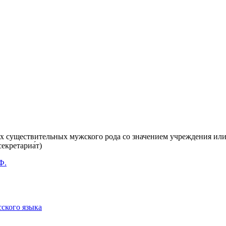
х существительных мужского рода со значением учреждения или 
кретариа́т)
Ф.
сского языка