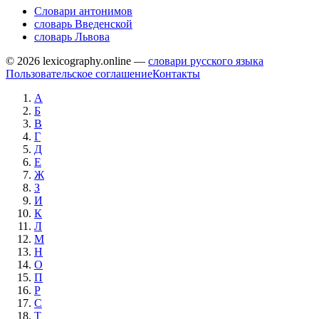
Словари антонимов
словарь Введенской
словарь Львова
© 2026 lexicography.online —
словари русского языка
Пользовательское соглашение
Контакты
А
Б
В
Г
Д
Е
Ж
З
И
К
Л
М
Н
О
П
Р
С
Т