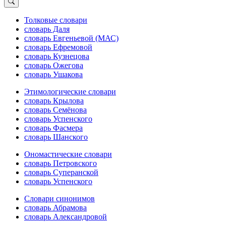
Толковые словари
словарь Даля
словарь Евгеньевой (МАС)
словарь Ефремовой
словарь Кузнецова
словарь Ожегова
словарь Ушакова
Этимологические словари
словарь Крылова
словарь Семёнова
словарь Успенского
словарь Фасмера
словарь Шанского
Ономастические словари
словарь Петровского
словарь Суперанской
словарь Успенского
Словари синонимов
словарь Абрамова
словарь Александровой