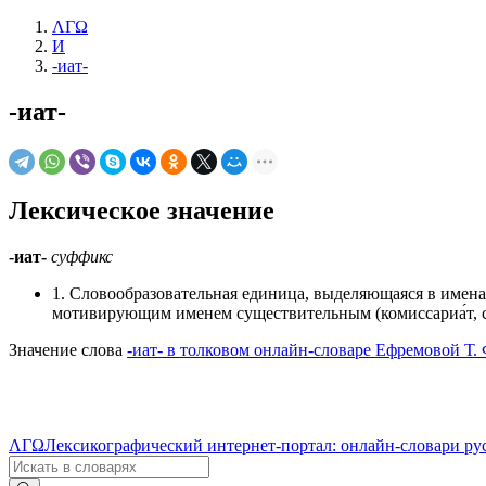
ΛΓΩ
И
-иат-
-иат-
Лексическое значение
-иат-
суффикс
1. Словообразовательная единица, выделяющаяся в имена
мотивирующим именем существительным (комиссариа́т, се
Значение слова
-иат- в толковом онлайн-словаре Ефремовой Т. 
ΛΓΩ
Лексикографический интернет-портал: онлайн-словари ру