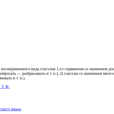
 несовершенного вида глаголов 1-го спряжения со значением дл
, разброса́ть — разбра́сывать и т. п.); 2) глаголы со значением 
живать и т. п.).
 Т. Ф.
сского языка