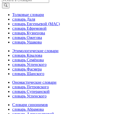
Толковые словари
словарь Даля
словарь Евгеньевой (МАС)
словарь Ефремовой
словарь Кузнецова
словарь Ожегова
словарь Ушакова
Этимологические словари
словарь Крылова
словарь Семёнова
словарь Успенского
словарь Фасмера
словарь Шанского
Ономастические словари
словарь Петровского
словарь Суперанской
словарь Успенского
Словари синонимов
словарь Абрамова
словарь Александровой