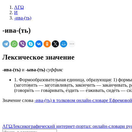
ΛΓΩ
И
-ива-(ть)
-ива-(ть)
Лексическое значение
-ива-(ть)
и
-ыва-(ть)
суффикс
1. Формообразовательная единица, образующая: 1) формы
(загото́вить — загота́вливать, зако́нчить — зака́нчивать
(говори́ть — гова́ривать, е́здить — е́зживать, сиде́ть — си́
Значение слова
-ива-(ть) в толковом онлайн-словаре Ефремовой
ΛΓΩ
Лексикографический интернет-портал: онлайн-словари ру