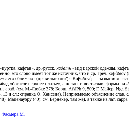
«куртка, кафтан», др.-русск.
кабатъ
«вид царской одежды, кафтан» 
мненно, это слово имеет тот же источник, что и ср.-греч. καβάδιο
ремя его сближают (правильно ли?) с Καβαδηνή — названием части 
ка̏вад «богатое верхнее платье», а не зап. и вост.-слав. формы на
-
з араб. (см. М.-Любке 378; Корш, AfslPh 9, 509; Г. Майер, Ngr. St
. 13 и сл.; справка О. Хансена). Неприемлемо объяснение слав. сло
148), Маценауэру (40); см. Бернекер, там же), а также из лат. cap
е Фасмера М.