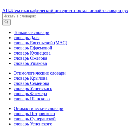
ΛΓΩ
Лексикографический интернет-портал: онлайн-словари ру
Толковые словари
словарь Даля
словарь Евгеньевой (МАС)
словарь Ефремовой
словарь Кузнецова
словарь Ожегова
словарь Ушакова
Этимологические словари
словарь Крылова
словарь Семёнова
словарь Успенского
словарь Фасмера
словарь Шанского
Ономастические словари
словарь Петровского
словарь Суперанской
словарь Успенского