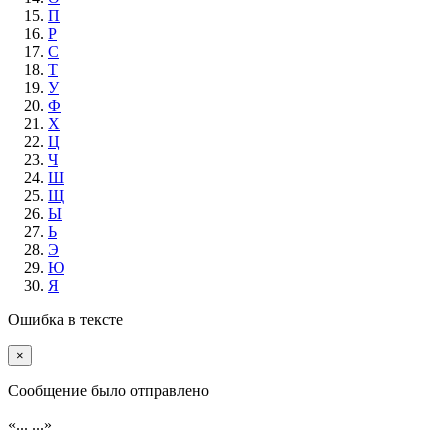
П
Р
С
Т
У
Ф
Х
Ц
Ч
Ш
Щ
Ы
Ь
Э
Ю
Я
Ошибка в тексте
×
Cообщение было отправлено
«...
...»