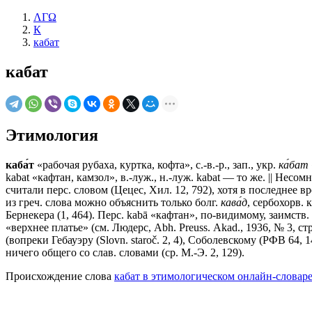
ΛΓΩ
К
кабат
кабат
Этимология
каба́т
«рабочая рубаха, куртка, кофта», с.-в.-р., зап., укр.
ка́бат
kаbаt «кафтан, камзол», в.-луж., н.-луж. kаbаt — то же. || Несо
считали перс. словом (Цецес, Хил. 12, 792), хотя в последнее в
из греч. слова можно объяснить только болг.
кава́д
, сербохорв. 
Бернекера (1, 464). Перс. kabā «кафтан», по-видимому, заимств. и
«верхнее платье» (см. Людерс, Abh. Preuss. Аkаd., 1936, № 3, стр
(вопреки Гебауэру (Slovn. staroč. 2, 4), Соболевскому (РФВ 64, 
ничего общего со слав. словами (ср. М.-Э. 2, 129).
Происхождение слова
кабат в этимологическом онлайн-словар