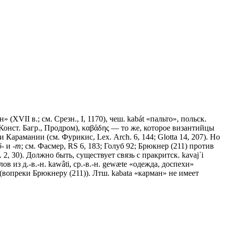
(XVII в.; см. Срезн., I, 1170), чеш. kabát «пальто», польск.
ν (Конст. Багр., Продром), καβάδης — то же, которое византийцы
Карамании (см. Фурикис, Lех. Аrсh. 6, 144; Glotta 14, 207). Но
б-
и
-т
; см. Фасмер, RS 6, 183; Голуб 92; Брюкнер (211) против
. 2, 30). Должно быть, существует связь с пракритск. kаvаj᾽i
в из д.-в.-н. kawâti, ср.-в.-н. gewæte «одежда, доспехи»
pa (вопреки Брюкнеру (211)). Лтш. kabata «карман» не имеет