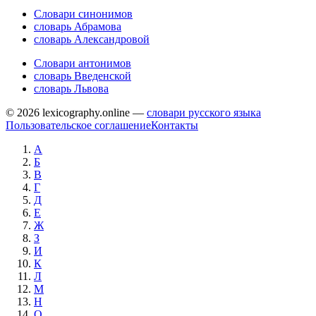
Словари синонимов
словарь Абрамова
словарь Александровой
Словари антонимов
словарь Введенской
словарь Львова
© 2026 lexicography.online —
словари русского языка
Пользовательское соглашение
Контакты
А
Б
В
Г
Д
Е
Ж
З
И
К
Л
М
Н
О