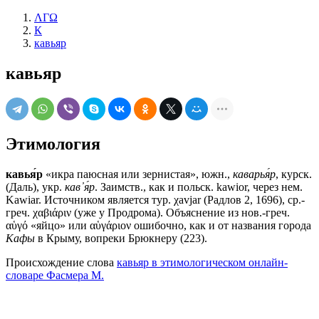
ΛΓΩ
К
кавьяр
кавьяр
Этимология
кавья́р
«икра паюсная или зернистая», южн.,
каварья́р
, курск.
(Даль), укр.
кав᾽я́р
. Заимств., как и польск. kawior, через нем.
Kawiar. Источником является тур. χаvjаr (Радлов 2, 1696), ср.-
греч. χαβιάριν (уже у Продрома). Объяснение из нов.-греч.
αὑγό «яйцо» или αὑγάριον ошибочно, как и от названия города
Кафы
в Крыму, вопреки Брюкнеру (223).
Происхождение слова
кавьяр в этимологическом онлайн-
словаре Фасмера М.