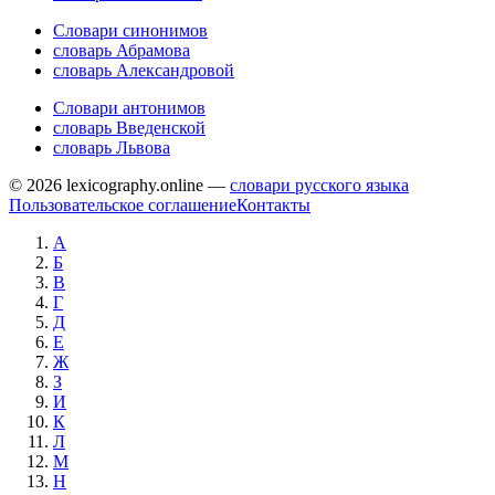
Словари синонимов
словарь Абрамова
словарь Александровой
Словари антонимов
словарь Введенской
словарь Львова
© 2026 lexicography.online —
словари русского языка
Пользовательское соглашение
Контакты
А
Б
В
Г
Д
Е
Ж
З
И
К
Л
М
Н