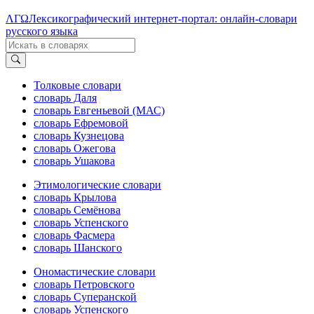
ΛΓΩ
Лексикографический интернет-портал: онлайн-словари
русского языка
Толковые словари
словарь Даля
словарь Евгеньевой (МАС)
словарь Ефремовой
словарь Кузнецова
словарь Ожегова
словарь Ушакова
Этимологические словари
словарь Крылова
словарь Семёнова
словарь Успенского
словарь Фасмера
словарь Шанского
Ономастические словари
словарь Петровского
словарь Суперанской
словарь Успенского