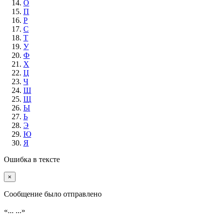
О
П
Р
С
Т
У
Ф
Х
Ц
Ч
Ш
Щ
Ы
Ь
Э
Ю
Я
Ошибка в тексте
×
Cообщение было отправлено
«...
...»