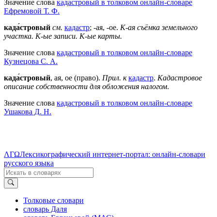
Значение слова
кадастровый в толковом онлайн-словаре
Ефремовой Т. Ф.
када́стровый
см.
кадастр
; -ая, -ое.
К-ая съёмка земельного
участка.
К-ые записи.
К-ые карты.
Значение слова
кадастровый в толковом онлайн-словаре
Кузнецова С. А.
када́стровый
, ая, ое (право).
Прил. к
кадастр
.
Кадастровое
описание собственности для обложения налогом
.
Значение слова
кадастровый в толковом онлайн-словаре
Ушакова Д. Н.
ΛΓΩ
Лексикографический интернет-портал: онлайн-словари
русского языка
Толковые словари
словарь Даля