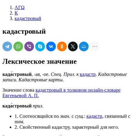
ΛΓΩ
К
кадастровый
кадастровый
Лексическое значение
када́стровый
, -ая, -ое.
Спец
.
Прил. к
кадастр
.
Кадастровые
записи. Кадастровые карты
.
Значение слова
кадастровый в толковом онлайн-словаре
Евгеньевой А. П.
када́стровый
прил.
1. Соотносящийся по
знач.
с
сущ.
:
кадастр
, связанный с
ним.
2. Свойственный кадастру, характерный для него.