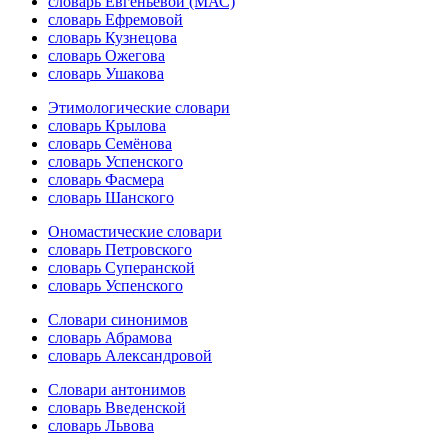
словарь Евгеньевой (МАС)
словарь Ефремовой
словарь Кузнецова
словарь Ожегова
словарь Ушакова
Этимологические словари
словарь Крылова
словарь Семёнова
словарь Успенского
словарь Фасмера
словарь Шанского
Ономастические словари
словарь Петровского
словарь Суперанской
словарь Успенского
Словари синонимов
словарь Абрамова
словарь Александровой
Словари антонимов
словарь Введенской
словарь Львова