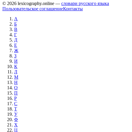
© 2026 lexicography.online —
словари русского языка
Пользовательское соглашение
Контакты
А
Б
В
Г
Д
Е
Ж
З
И
К
Л
М
Н
О
П
Р
С
Т
У
Ф
Х
Ц