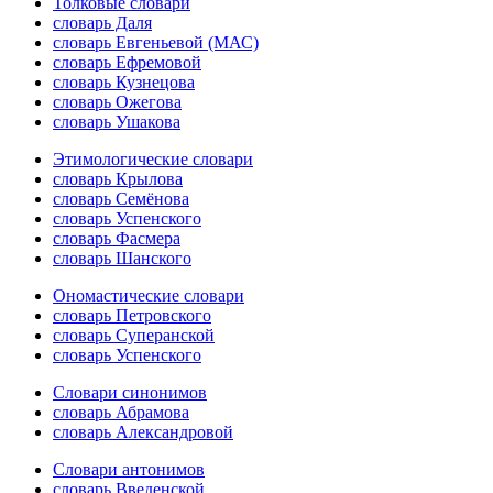
Толковые словари
словарь Даля
словарь Евгеньевой (МАС)
словарь Ефремовой
словарь Кузнецова
словарь Ожегова
словарь Ушакова
Этимологические словари
словарь Крылова
словарь Семёнова
словарь Успенского
словарь Фасмера
словарь Шанского
Ономастические словари
словарь Петровского
словарь Суперанской
словарь Успенского
Словари синонимов
словарь Абрамова
словарь Александровой
Словари антонимов
словарь Введенской