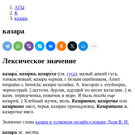
ΛΓΩ
К
казара
казара
Лексическое значение
казара́
,
каза́рка
,
казару́ха
(см.
гусь
), малый дикий гусь,
тонкоклювый;
казара черная
, с белым ошейником, Anser
torquatus s. bernicla;
казара чугайка
, А. leucopsis s. eryrhropus,
черносерый. ||
шуточн.
бурлак, идущий по весне ватагами. ||
м.
камч.
первоученка, новичок в море.
Я быль тогда еще
казарой.
|| Хлебный жучек, моль.
Каза́рковое, каза́рочье
или
каза́ркино
мясо, перья
, казарке принадлежщ.
Казаря́тина
ж.
казарочье мясо.
Значение слова
казара в толковом онлайн-словаре Даля В. И.
казара́
ж.
местн.