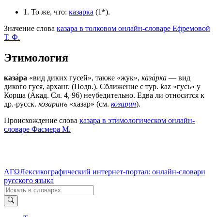
1. То же, что:
казарка
(1*).
Значение слова
казара в толковом онлайн-словаре Ефремовой
Т. Ф.
Этимология
каза́ра
«вид диких гусей», также «жук»,
каза́рка
— вид
дикого гуся, арханг. (Подв.). Сближение с тур. kаz «гусь» у
Корша (Акад. Сл. 4, 96) неубедительно. Едва ли относится к
др.-русск.
козаринъ
«хазар» (см.
козарин
).
Происхождение слова
казара в этимологическом онлайн-
словаре Фасмера М.
ΛΓΩ
Лексикографический интернет-портал: онлайн-словари
русского языка