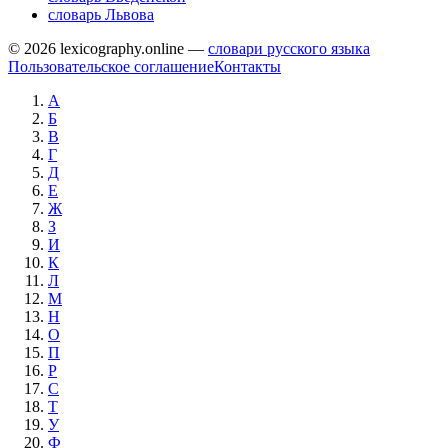
словарь Львова
© 2026 lexicography.online —
словари русского языка
Пользовательское соглашение
Контакты
А
Б
В
Г
Д
Е
Ж
З
И
К
Л
М
Н
О
П
Р
С
Т
У
Ф