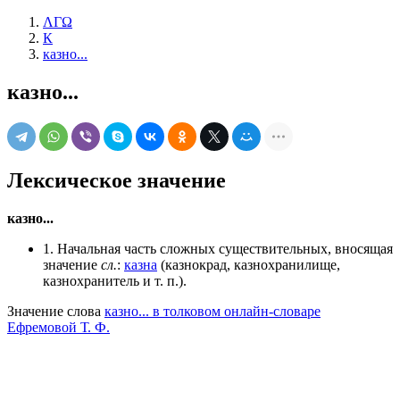
ΛΓΩ
К
казно...
казно...
Лексическое значение
казно...
1. Начальная часть сложных существительных, вносящая
значение
сл.
:
казна
(казнокрад, казнохранилище,
казнохранитель и т. п.).
Значение слова
казно... в толковом онлайн-словаре
Ефремовой Т. Ф.