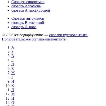
Словари синонимов
словарь Абрамова
словарь Александровой
Словари антонимов
словарь Введенской
словарь Львова
© 2026 lexicography.online —
словари русского языка
Пользовательское соглашение
Контакты
А
Б
В
Г
Д
Е
Ж
З
И
К
Л
М
Н
О