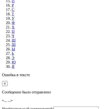
П
Р
С
Т
У
Ф
Х
Ц
Ч
Ш
Щ
Ы
Ь
Э
Ю
Я
Ошибка в тексте
×
Cообщение было отправлено
«...
...»
Необязательный комментарий: