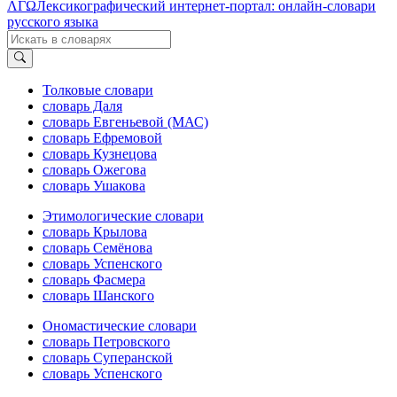
ΛΓΩ
Лексикографический интернет-портал: онлайн-словари
русского языка
Толковые словари
словарь Даля
словарь Евгеньевой (МАС)
словарь Ефремовой
словарь Кузнецова
словарь Ожегова
словарь Ушакова
Этимологические словари
словарь Крылова
словарь Семёнова
словарь Успенского
словарь Фасмера
словарь Шанского
Ономастические словари
словарь Петровского
словарь Суперанской
словарь Успенского