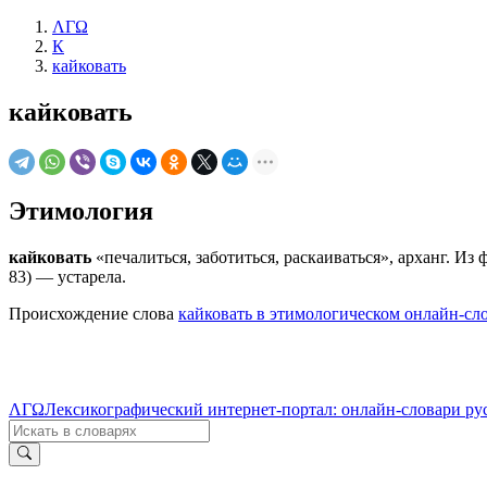
ΛΓΩ
К
кайковать
кайковать
Этимология
кайковать
«печалиться, заботиться, раскаиваться», арханг. Из ф
83) — устарела.
Происхождение слова
кайковать в этимологическом онлайн-сл
ΛΓΩ
Лексикографический интернет-портал: онлайн-словари ру