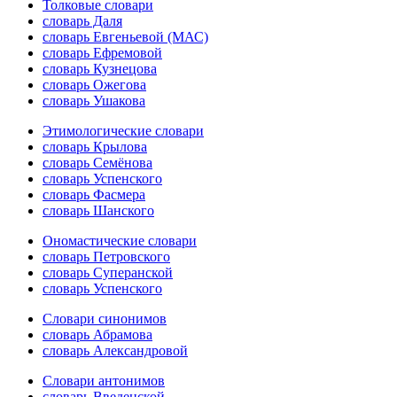
Толковые словари
словарь Даля
словарь Евгеньевой (МАС)
словарь Ефремовой
словарь Кузнецова
словарь Ожегова
словарь Ушакова
Этимологические словари
словарь Крылова
словарь Семёнова
словарь Успенского
словарь Фасмера
словарь Шанского
Ономастические словари
словарь Петровского
словарь Суперанской
словарь Успенского
Словари синонимов
словарь Абрамова
словарь Александровой
Словари антонимов
словарь Введенской