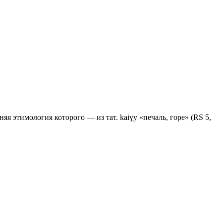
няя этимология которого — из тат. kaiɣy «печаль, горе» (RS 5,