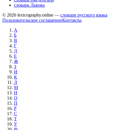
словарь Львова
© 2026 lexicography.online —
словари русского языка
Пользовательское соглашение
Контакты
А
Б
В
Г
Д
Е
Ж
З
И
К
Л
М
Н
О
П
Р
С
Т
У
Ф