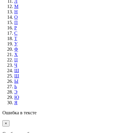
Л
М
Н
О
П
Р
С
Т
У
Ф
Х
Ц
Ч
Ш
Щ
Ы
Ь
Э
Ю
Я
Ошибка в тексте
×