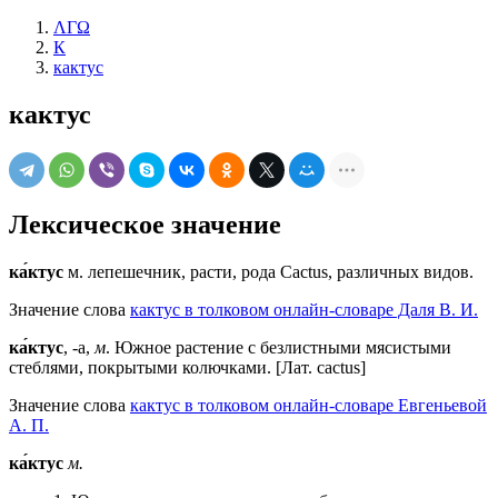
ΛΓΩ
К
кактус
кактус
Лексическое значение
ка́ктус
м.
лепешечник, расти, рода Cactus, различных видов.
Значение слова
кактус в толковом онлайн-словаре Даля В. И.
ка́ктус
, -а,
м
. Южное растение с безлистными мясистыми
стеблями, покрытыми колючками. [Лат. cactus]
Значение слова
кактус в толковом онлайн-словаре Евгеньевой
А. П.
ка́ктус
м.