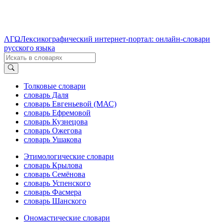
ΛΓΩ
Лексикографический интернет-портал: онлайн-словари
русского языка
Толковые словари
словарь Даля
словарь Евгеньевой (МАС)
словарь Ефремовой
словарь Кузнецова
словарь Ожегова
словарь Ушакова
Этимологические словари
словарь Крылова
словарь Семёнова
словарь Успенского
словарь Фасмера
словарь Шанского
Ономастические словари