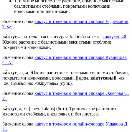
1. Южное многолетнее растение, обычно с мясистыми
безлистными стеблями, покрытыми колючками,
волосками или щетинками.
Значение слова
кактус в толковом онлайн-словаре Ефремовой
Т. Ф.
ка́ктус
-а;
м.
(
лат.
cactus из
греч.
kaktos)
см. тж.
кактусовый
Южное растение с безлистными мясистыми стеблями,
покрытыми колючками.
Значение слова
кактус в толковом онлайн-словаре Кузнецова
С. А.
ка́ктус
, -а,
м
. Южное растение с толстыми сочными стеблями,
покрытыми колючками, волосками. ||
прил
.
ка́ктусовый
, -ая,
-ое.
Семейство кактусовых
(сущ.).
Значение слова
кактус в толковом онлайн-словаре Ожегова C.
И.
ка́ктус
, а,
м
. [греч. kaktos] (бот.). Тропическое растение с
мясистыми стеблями, в колючках и без листьев.
Значение слова
кактус в толковом онлайн-словаре Ушакова Д.
Н.