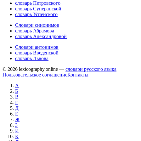
словарь Петровского
словарь Суперанской
словарь Успенского
Словари синонимов
словарь Абрамова
словарь Александровой
Словари антонимов
словарь Введенской
словарь Львова
© 2026 lexicography.online —
словари русского языка
Пользовательское соглашение
Контакты
А
Б
В
Г
Д
Е
Ж
З
И
К