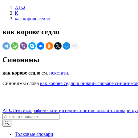
ΛΓΩ
К
как корове седло
как корове седло
Синонимы
как корове седло
см.
некстати
.
Синонимы слова
как корове седло в онлайн-словаре синонимо
ΛΓΩ
Лексикографический интернет-портал: онлайн-словари ру
Толковые словари