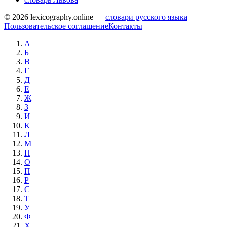
© 2026 lexicography.online —
словари русского языка
Пользовательское соглашение
Контакты
А
Б
В
Г
Д
Е
Ж
З
И
К
Л
М
Н
О
П
Р
С
Т
У
Ф
Х