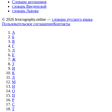
Словари антонимов
словарь Введенской
словарь Львова
© 2026 lexicography.online —
словари русского языка
Пользовательское соглашение
Контакты
А
Б
В
Г
Д
Е
Ж
З
И
К
Л
М
Н
О
П
Р
С
Т