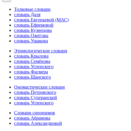
Толковые словари
словарь Даля
словарь Евгеньевой (МАС)
словарь Ефремовой
словарь Кузнецова
словарь Ожегова
словарь Ушакова
Этимологические словари
словарь Крылова
словарь Семёнова
словарь Успенского
словарь Фасмера
словарь Шанского
Ономастические словари
словарь Петровского
словарь Суперанской
словарь Успенского
Словари синонимов
словарь Абрамова
словарь Александровой