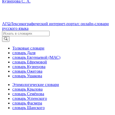
Кузнецова С. А.
ΛΓΩ
Лексикографический интернет-портал: онлайн-словари
русского языка
Толковые словари
словарь Даля
словарь Евгеньевой (МАС)
словарь Ефремовой
словарь Кузнецова
словарь Ожегова
словарь Ушакова
Этимологические словари
словарь Крылова
словарь Семёнова
словарь Успенского
словарь Фасмера
словарь Шанского