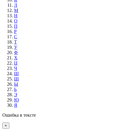
Л
М
Н
О
П
Р
С
Т
У
Ф
Х
Ц
Ч
Ш
Щ
Ы
Ь
Э
Ю
Я
Ошибка в тексте
×