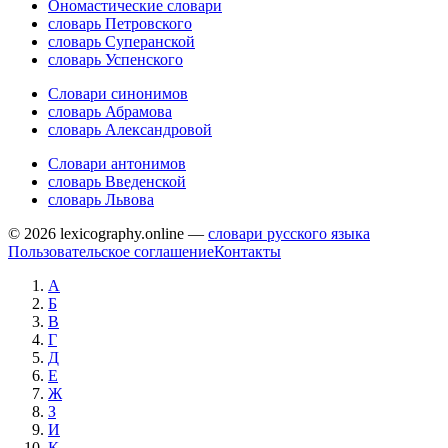
Ономастические словари
словарь Петровского
словарь Суперанской
словарь Успенского
Словари синонимов
словарь Абрамова
словарь Александровой
Словари антонимов
словарь Введенской
словарь Львова
© 2026 lexicography.online —
словари русского языка
Пользовательское соглашение
Контакты
А
Б
В
Г
Д
Е
Ж
З
И
К