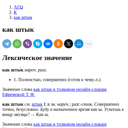
ΛΓΩ
К
как штык
как штык
Лексическое значение
как шты́к
нареч.
разг.
1. Полностью, совершенно (готов к чему-л.).
Значение слова
как штык в толковом онлайн-словаре
Ефремовой Т. Ф.
как штык
см.
штык
I; в
зн. нареч.
; разг.-сниж. Совершенно
точно, безусловно.
Буду в назначенное время как ш.
Успеешь к
концу месяца? — Как ш.
Значение слова
как штык в толковом онлайн-словаре