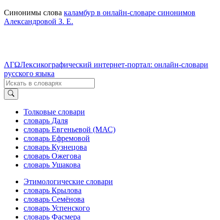
Синонимы слова
каламбур в онлайн-словаре синонимов
Александровой З. Е.
ΛΓΩ
Лексикографический интернет-портал: онлайн-словари
русского языка
Толковые словари
словарь Даля
словарь Евгеньевой (МАС)
словарь Ефремовой
словарь Кузнецова
словарь Ожегова
словарь Ушакова
Этимологические словари
словарь Крылова
словарь Семёнова
словарь Успенского
словарь Фасмера