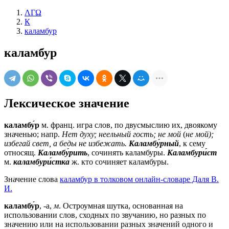
ΛΓΩ
К
каламбур
каламбур
Лексическое значение
каламбу́р
м.
франц.
игра слов, по двусмыслию их, двоякому
значенью; напр.
Нет духу; неельный гость; не мой
(
не мой);
избегай свет, а беды не избежать.
Каламбу́рный
, к сему
относящ.
Каламбу́рить
, сочинять каламбуры.
Каламбури́ст
м.
каламбури́стка
ж.
кто сочиняет каламбуры.
Значение слова
каламбур в толковом онлайн-словаре Даля В.
И.
каламбу́р
, -а,
м
. Остроумная шутка, основанная на
использовании слов, сходных по звучанию, но разных по
значению или на использовании разных значений одного и