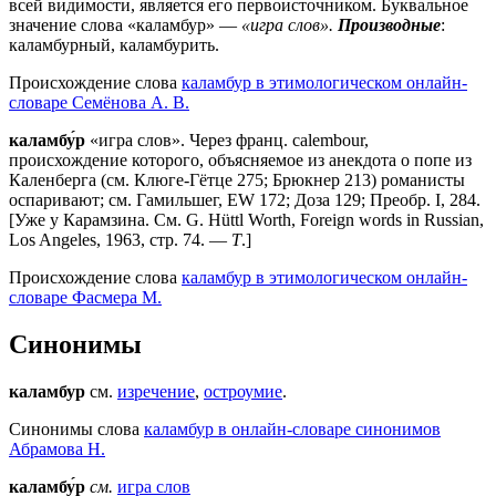
всей видимости, является его первоисточником. Буквальное
значение слова «каламбур» —
«игра слов».
Производные
:
каламбурный, каламбурить.
Происхождение слова
каламбур в этимологическом онлайн-
словаре Семёнова А. В.
каламбу́р
«игра слов». Через франц. calembour,
происхождение которого, объясняемое из анекдота о попе из
Каленберга (см. Клюге-Гётце 275; Брюкнер 213) романисты
оспаривают; см. Гамильшег, ЕW 172; Доза 129; Преобр. I, 284.
[Уже у Карамзина. См. G. Hüttl Worth, Foreign words in Russian,
Lоs Angeles, 1963, стр. 74. —
Т
.]
Происхождение слова
каламбур в этимологическом онлайн-
словаре Фасмера М.
Синонимы
каламбур
см.
изречение
,
остроумие
.
Синонимы слова
каламбур в онлайн-словаре синонимов
Абрамова Н.
каламбу́р
см.
игра слов