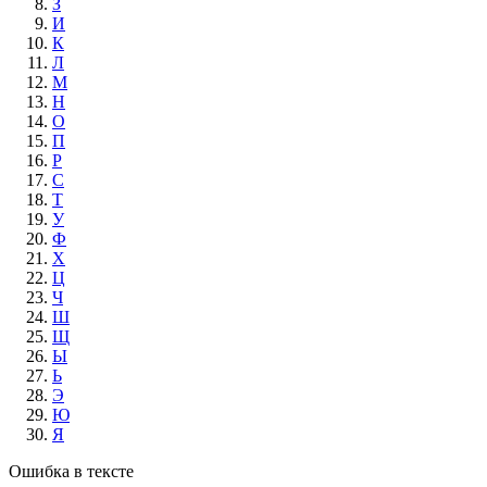
З
И
К
Л
М
Н
О
П
Р
С
Т
У
Ф
Х
Ц
Ч
Ш
Щ
Ы
Ь
Э
Ю
Я
Ошибка в тексте