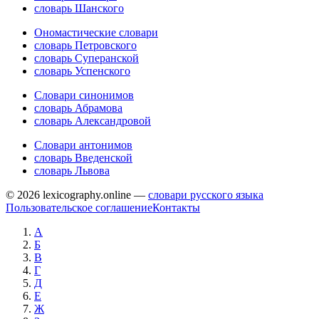
словарь Шанского
Ономастические словари
словарь Петровского
словарь Суперанской
словарь Успенского
Словари синонимов
словарь Абрамова
словарь Александровой
Словари антонимов
словарь Введенской
словарь Львова
© 2026 lexicography.online —
словари русского языка
Пользовательское соглашение
Контакты
А
Б
В
Г
Д
Е
Ж