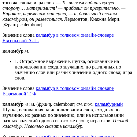
того же слова; игра слов.
— Ты во всем видишь худую
сторону
…
материалист! — прибавил он презрительно. —
Впрочем, переменим материю, — и, довольный плохим
каламбуром, он развеселился
. Лермонтов, Княжна Мери.
[Франц. calembour]
Значение слова
каламбур в толковом онлайн-словаре
Евгеньевой А. П.
каламбу́р
м.
1. Остроумное выражение, шутка, основанные на
использовании сходно звучащих, но различных по
значению слов или разных значений одного слова; игра
слов.
Значение слова
каламбур в толковом онлайн-словаре
Ефремовой Т. Ф.
каламбу́р
-а;
м.
(
франц.
calembour)
см. тж.
каламбурный
Шутка, основанная на использовании слов, сходных по
звучанию, но разных по значению, или на использовании
разных значений одного и того же слова; игра слов.
Плохой
каламбу́р.
Невольно сказать каламбу́р.
Значение слова
каламбур в толковом онлайн-словаре