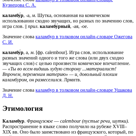
Кузнецова С. А.
каламбу́р
, -а,
м
. Шутка, основанная на комическом
использовании сходно звучащих, но разных по значению слов,
игра слов. ||
прил
.
каламбу́рный
, -ая, -ое.
Значение слова
каламбур в толковом онлайн-словаре Ожегова
C. И.
каламбу́р
, а,
м
. [фр. calembour]. Игра слов, использование
разных значений одного и того же слова (или двух сходно
звучащих слов) с целью произвести комическое впечатление.
— «Ты во всем видишь худую сторону ...материалист!
Впрочем, переменим материю» — и, довольный плохим
каламбуром, он развеселился
. Лрмнтв.
Значение слова
каламбур в толковом онлайн-словаре Ушакова
Д. Н.
Этимология
Каламбур
.
Французское
—
calembour (пустые речи, шутки).
Распространение в языке слово получило на рубеже XVIII–
XIX вв. Оно было заимствовано из французского, который, по