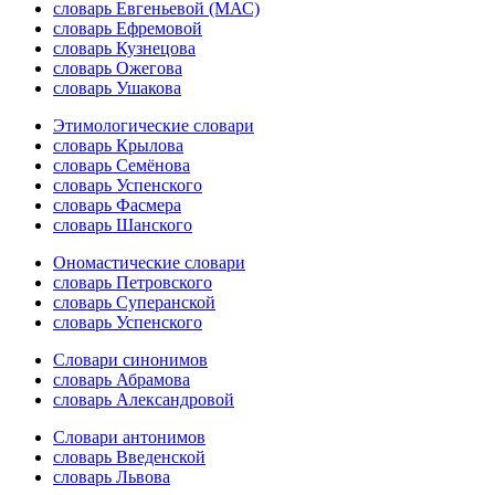
словарь Евгеньевой (МАС)
словарь Ефремовой
словарь Кузнецова
словарь Ожегова
словарь Ушакова
Этимологические словари
словарь Крылова
словарь Семёнова
словарь Успенского
словарь Фасмера
словарь Шанского
Ономастические словари
словарь Петровского
словарь Суперанской
словарь Успенского
Словари синонимов
словарь Абрамова
словарь Александровой
Словари антонимов
словарь Введенской
словарь Львова