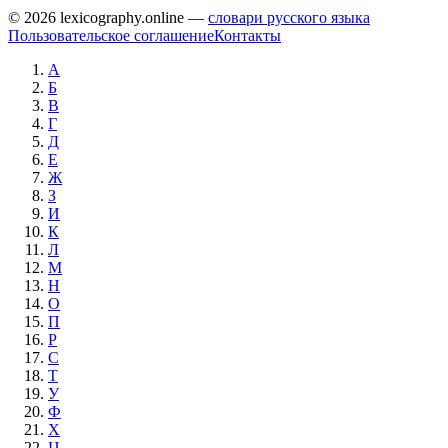
© 2026 lexicography.online —
словари русского языка
Пользовательское соглашение
Контакты
А
Б
В
Г
Д
Е
Ж
З
И
К
Л
М
Н
О
П
Р
С
Т
У
Ф
Х
Ц