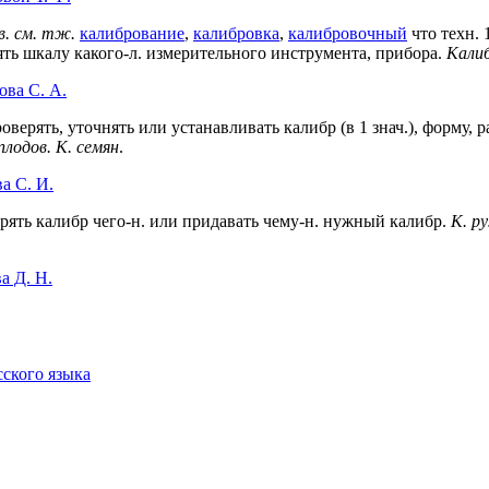
в.
см. тж.
калибрование
,
калибровка
,
калибровочный
что техн. 
ть шкалу какого-л. измерительного инструмента, прибора.
Кали
ова С. А.
роверять, уточнять или устанавливать калибр (в 1 знач.), форму,
 плодов. К. семян
.
а C. И.
ерять калибр чего-н. или придавать чему-н. нужный калибр.
К. р
а Д. Н.
сского языка