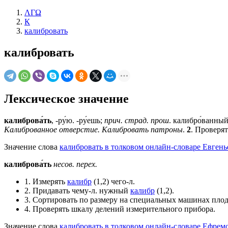
ΛΓΩ
К
калибровать
калибровать
Лексическое значение
калиброва́ть
, -ру́ю. -ру́ешь;
прич. страд. прош
. калибро́ванный,
Калиброванное отверстие. Калибровать патроны
.
2
. Проверя
Значение слова
калибровать в толковом онлайн-словаре Евгень
калиброва́ть
несов.
перех.
1. Измерять
калибр
(1,2) чего-л.
2. Придавать чему-л. нужный
калибр
(1,2).
3. Сортировать по размеру на специальных машинах плоды
4. Проверять шкалу делений измерительного прибора.
Значение слова
калибровать в толковом онлайн-словаре Ефремо