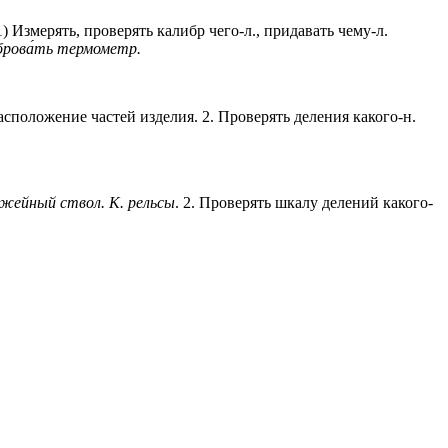
1) Измерять, проверять калибр чего-л., придавать чему-л.
брова́ть термометр.
 расположение частей изделия. 2. Проверять деления какого-н.
ужейный ствол. К. рельсы
.
2
. Проверять шкалу делений какого-