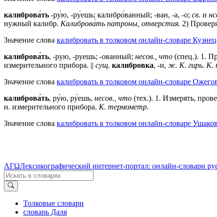
калиброва́ть
-ру́ю, -ру́ешь; калибро́ванный; -ван, -а, -о;
св.
и
нс
нужный калибр.
Калиброва́ть патроны, отверстия.
2) Проверя
Значение слова
калибровать в толковом онлайн-словаре Кузнец
калиброва́ть
, -рую, -руешь; -ованный;
несов., что
(спец.). 1. П
измерительного прибора. ||
сущ
.
калибровка
, -и,
ж. К. гирь. К.
Значение слова
калибровать в толковом онлайн-словаре Ожегов
калиброва́ть
, ру́ю, ру́ешь,
несов., что
(тех.).
1
. Измерять, пров
н. измерительного прибора.
К. термометр
.
Значение слова
калибровать в толковом онлайн-словаре Ушаков
ΛΓΩ
Лексикографический интернет-портал: онлайн-словари ру
Толковые словари
словарь Даля