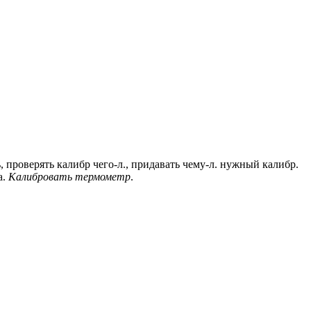
ь, проверять калибр чего-л., придавать чему-л. нужный калибр.
а.
Калибровать термометр
.