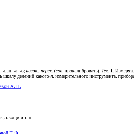
 -ван, -а, -о;
несов., перех
. (
сов
. прокалибровать).
Тех
.
1
. Измерят
ть шкалу делений какого-л. измерительного инструмента, прибор
евой А. П.
, овощи и т. п.
вой Т. Ф.