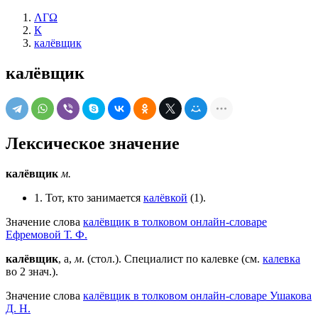
ΛΓΩ
К
калёвщик
калёвщик
Лексическое значение
калёвщик
м.
1. Тот, кто занимается
калёвкой
(1).
Значение слова
калёвщик в толковом онлайн-словаре
Ефремовой Т. Ф.
калёвщик
, а,
м
. (стол.). Специалист по калевке (см.
калевка
во 2 знач.).
Значение слова
калёвщик в толковом онлайн-словаре Ушакова
Д. Н.