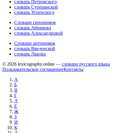
словарь Петровского
словарь Суперанской
словарь Успенского
Словари синонимов
словарь Абрамова
словарь Александровой
Словари антонимов
словарь Введенской
словарь Львова
© 2026 lexicography.online —
словари русского языка
Пользовательское соглашение
Контакты
А
Б
В
Г
Д
Е
Ж
З
И
К
Л