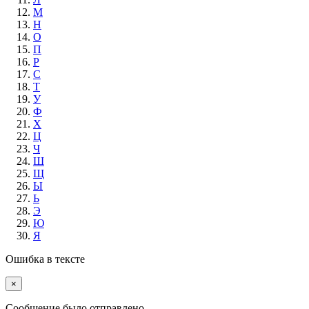
М
Н
О
П
Р
С
Т
У
Ф
Х
Ц
Ч
Ш
Щ
Ы
Ь
Э
Ю
Я
Ошибка в тексте
×
Cообщение было отправлено