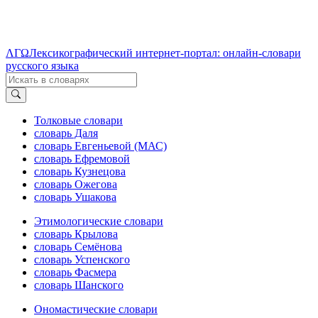
ΛΓΩ
Лексикографический интернет-портал: онлайн-словари
русского языка
Толковые словари
словарь Даля
словарь Евгеньевой (МАС)
словарь Ефремовой
словарь Кузнецова
словарь Ожегова
словарь Ушакова
Этимологические словари
словарь Крылова
словарь Семёнова
словарь Успенского
словарь Фасмера
словарь Шанского
Ономастические словари