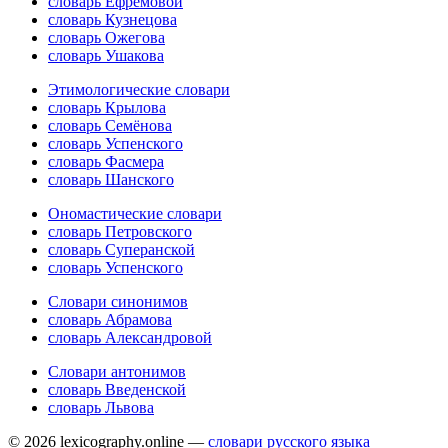
словарь Ефремовой
словарь Кузнецова
словарь Ожегова
словарь Ушакова
Этимологические словари
словарь Крылова
словарь Семёнова
словарь Успенского
словарь Фасмера
словарь Шанского
Ономастические словари
словарь Петровского
словарь Суперанской
словарь Успенского
Словари синонимов
словарь Абрамова
словарь Александровой
Словари антонимов
словарь Введенской
словарь Львова
© 2026 lexicography.online —
словари русского языка