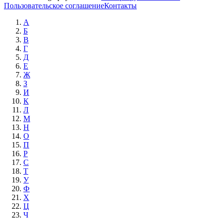
Пользовательское соглашение
Контакты
А
Б
В
Г
Д
Е
Ж
З
И
К
Л
М
Н
О
П
Р
С
Т
У
Ф
Х
Ц
Ч