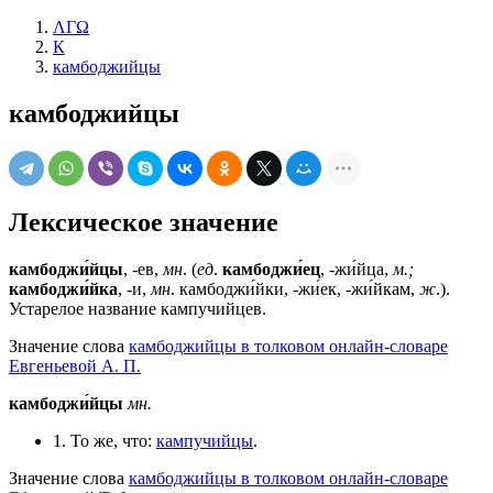
ΛΓΩ
К
камбоджийцы
камбоджийцы
Лексическое значение
камбоджи́йцы
, -ев,
мн
. (
ед
.
камбоджи́ец
, -жи́йца,
м.;
камбоджи́йка
, -и,
мн
. камбоджи́йки, -жи́ек, -жи́йкам,
ж
.).
Устарелое название кампучийцев.
Значение слова
камбоджийцы в толковом онлайн-словаре
Евгеньевой А. П.
камбоджи́йцы
мн.
1. То же, что:
кампучийцы
.
Значение слова
камбоджийцы в толковом онлайн-словаре