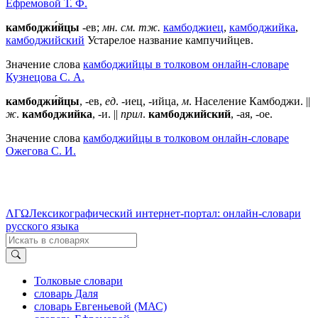
Ефремовой Т. Ф.
камбоджи́йцы
-ев;
мн.
см. тж.
камбоджиец
,
камбоджийка
,
камбоджийский
Устарелое название кампучийцев.
Значение слова
камбоджийцы в толковом онлайн-словаре
Кузнецова С. А.
камбоджи́йцы
, -ев,
ед
. -иец, -ийца,
м
. Население Камбоджи. ||
ж
.
камбоджийка
, -и. ||
прил
.
камбоджийский
, -ая, -ое.
Значение слова
камбоджийцы в толковом онлайн-словаре
Ожегова C. И.
ΛΓΩ
Лексикографический интернет-портал: онлайн-словари
русского языка
Толковые словари
словарь Даля
словарь Евгеньевой (МАС)