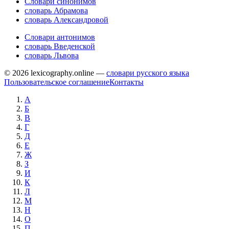
Словари синонимов
словарь Абрамова
словарь Александровой
Словари антонимов
словарь Введенской
словарь Львова
© 2026 lexicography.online —
словари русского языка
Пользовательское соглашение
Контакты
А
Б
В
Г
Д
Е
Ж
З
И
К
Л
М
Н
О
П