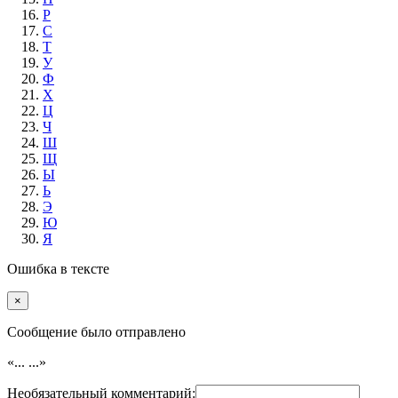
Р
С
Т
У
Ф
Х
Ц
Ч
Ш
Щ
Ы
Ь
Э
Ю
Я
Ошибка в тексте
×
Cообщение было отправлено
«...
...»
Необязательный комментарий: