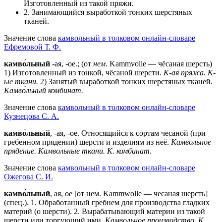
Изготовленный из такой пряжи.
2. Занимающийся выработкой тонких шерстяных
тканей.
Значение слова
камвольный в толковом онлайн-словаре
Ефремовой Т. Ф.
камво́льный
-ая, -ое.; (от
нем.
Kammvolle — чёсаная шерсть)
1) Изготовленный из тонкой, чёсаной шерсти.
К-ая пряжа.
К-
ые ткани.
2) Занятый выработкой тонких шерстяных тканей.
Камво́льный комбинат.
Значение слова
камвольный в толковом онлайн-словаре
Кузнецова С. А.
камво́льный
, -ая, -ое. Относящийся к сортам чесаной (при
гребенном прядении) шерсти и изделиям из неё.
Камвольное
прядение. Камвольные ткани. К. комбинат
.
Значение слова
камвольный в толковом онлайн-словаре
Ожегова C. И.
камво́льный
, ая, ое [от нем. Kammwolle — чесаная шерсть]
(спец.).
1
. Обработанный гребнем для производства гладких
материй (о шерсти).
2
. Вырабатывающий материи из такой
шерсти или торгующий ими.
Камвольное производство. К.