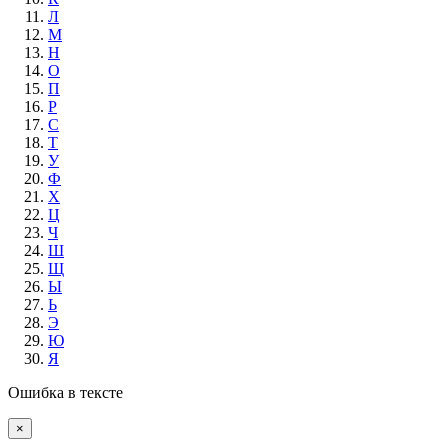
Л
М
Н
О
П
Р
С
Т
У
Ф
Х
Ц
Ч
Ш
Щ
Ы
Ь
Э
Ю
Я
Ошибка в тексте
×