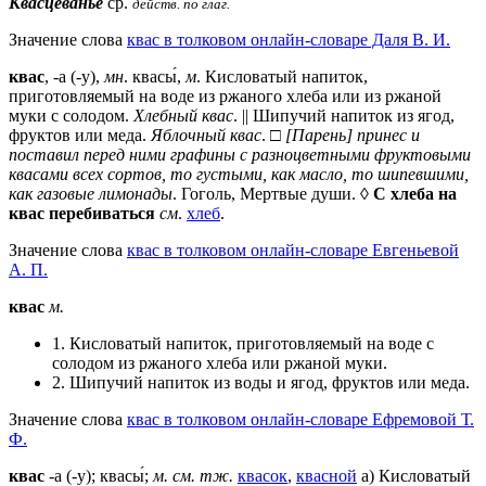
Квасцева́нье
ср.
действ. по глаг.
Значение слова
квас в толковом онлайн-словаре Даля В. И.
квас
, -а (-у),
мн
. квасы́,
м
. Кисловатый напиток,
приготовляемый на воде из ржаного хлеба или из ржаной
муки с солодом.
Хлебный квас
. || Шипучий напиток из ягод,
фруктов или меда.
Яблочный квас
. □
[Парень] принес и
поставил перед ними графины с разноцветными фруктовыми
квасами всех сортов, то густыми, как масло, то шипевшими,
как газовые лимонады
. Гоголь, Мертвые души. ◊
С хлеба на
квас перебиваться
см
.
хлеб
.
Значение слова
квас в толковом онлайн-словаре Евгеньевой
А. П.
квас
м.
1. Кисловатый напиток, приготовляемый на воде с
солодом из ржаного хлеба или ржаной муки.
2. Шипучий напиток из воды и ягод, фруктов или меда.
Значение слова
квас в толковом онлайн-словаре Ефремовой Т.
Ф.
квас
-а (-у); квасы́;
м.
см. тж.
квасок
,
квасной
а) Кисловатый