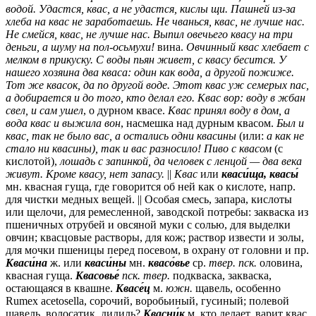
водой. Удастся, квас, а не удастся, кислы щи. Пашней из-за
хлеба на квас не заработаешь. Не чванься, квас, не лучше нас.
Не смейся, квас, не лучше нас. Выпил овечьего квасу на три
деньги, а шуму на пол-осьмухи!
вина.
Овчинный квас хлебает с
мелком в прикуску. С воды пьян живет, с квасу бесится. У
нашего хозяина два кваса: один как вода, а другой пожиже.
Тот же квасок, да по другой воде. Этот квас уж семерых пас,
а добирается и до того, кто делал его. Квас вор: воду в жбан
свел, и сам ушел
, о дурном квасе.
Квас принял воду в дом, а
вода квас и выжила вон
, насмешка над дурным квасом.
Был и
квас, так не было вас, а остались одни квасины
(или:
а как не
стало ни квасины), так и вас разносило! Пиво с квасом
(с
кислотой),
лошадь с запинкой, да человек с ленцой — два века
живут. Кроме квасу, нет запасу.
||
Квас
или
кваси́ща, квасы́
мн.
квасная гуща, где говорится об ней как о кислоте, напр.
для чистки медных вещей. || Особая смесь, запара, кислоты
или щелочи, для ремесленной, заводской потребы: закваска из
пшеничных отрубей и овсяной муки с солью, для выделки
овчин; квасцовые растворы, для кож; раствор извести и золы,
для мочки пшеницы перед посевом, в охрану от головни и пр.
Кваси́на
ж.
или
кваси́ны
мн.
квасо́вье
ср.
твер.
пск.
оловина,
квасная гуща.
Квасовье́
пск.
твер.
подкваска, закваска,
остающаяся в квашне.
Квасе́ц
м.
южн.
щавель, особенно
Rumex acetosella, сорочий, воробьиный, гусиный; полевой
щавель, волосатик, дидиль?
Квасни́к
м.
кто делает, варит квас