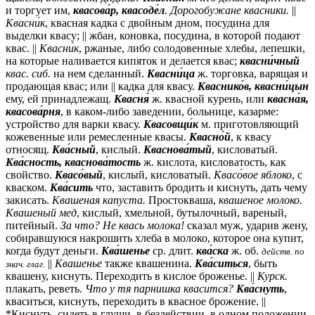
и торгует им,
квасова́р, квасоде́л
.
Дорогобужане квасники.
||
Квасни́к
, квасная кадка с двойным дном, посудина для
выделки квасу; || жбан, коновка, посудина, в которой подают
квас. ||
Квасни́к
, ржаные, либо солодовенные хлебы, лепешки,
на которые наливается кипяток и делается квас;
квасни́чный
квас.
сиб.
на нем сделанный.
Квасни́ца
ж.
торговка, варящая и
продающая квас; или || кадка для квасу.
Кваснико́в, квасни́цын
ему, ей принадлежащ.
Квасня́
ж.
квасной курень, или
квасна́я,
квасова́рня
, в каком-либо заведении, больнице, казарме:
устройство для варки квасу.
Квасовщи́к
м.
приготовляющий
кожевенные или ремесленные квасы.
Квасно́й
, к квасу
относящ.
Ква́сный
, кислый.
Кваснова́тый
, кисловатый.
Ква́сность, кваснова́тость
ж.
кислота, кисловатость, как
свойство.
Квасо́вый
, кислый, кисловатый.
Квасо́вое яблоко
, с
кваском.
Ква́сить
что, заставить бродить и киснуть, дать чему
закисать.
Квашеная капуста.
Простокваша,
квашеное молоко.
Квашеный мед
, кислый, хмельной, бутылочный, вареный,
питейный.
За что? Не квась молока!
сказал муж, ударив жену,
собиравшуюся накрошить хлеба в молоко, которое она купит,
когда будут деньги.
Ква́шенье
ср.
длит.
ква́ска
ж.
об.
действ. по
||
Квашенье
также квашенина.
Ква́ситься
, быть
знач. глаг.
квашену, киснуть. Переходить в кислое броженье. ||
Курск.
плакать, реветь.
Что у тя парнишка квасится?
Ква́снуть
,
кваситься, киснуть, переходить в квасное брожение. ||
*Киснуть, сидеть в глуши, в бездействии, в одном положении.