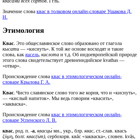
квасами всех сортов
. Ггль.
Значение слова
квас в толковом онлайн-словаре Ушакова Д.
Н.
Этимология
Квас
. Это общеславянское слово образовано от глагола
кысати
— «киснуть». К той же основе восходят и такие
слова, как
кисель
,
кислота
и т.д. Об индоевропейской природе
этого слова свидетельствует древнеиндийское kvathas —
«отвар».
Происхождение слова
квас в этимологическом онлайн-
словаре Крылова Г. А.
Квас
. Чисто славянское слово того же корня, что и «киснуть»,
— «кислый напиток». Мы ведь говорим «квасить»,
«закваска».
Происхождение слова
квас в этимологическом онлайн-
словаре Успенского Л. В.
квас
, род. п.
-а
,
квасцы́
мн., укр., блр.
квас
, ст.-слав.
квасъ
ζύμη, болг.
квас(ъ́т)
, сербохорв. квȃс «закваска», словен. kvȃs,