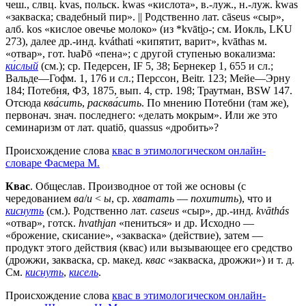
чеш., слвц. kvas, польск. kwas «кислота», в.-луж., н.-луж. kwas
«закваска; свадебный пир». || Родственно лат. сāsеus «сыр»,
алб. kоs «кислое овечье молоко» (из *kvāti̯o-; см. Иокль, LKU
273), далее др.-инд. kváthati «кипятит, варит», kvāthas м.
«отвар», гот. ƕаÞō «пена»; с другой ступенью вокализма:
ки́слый
(см.); ср. Педерсен, IF 5, 38; Бернекер 1, 655 и сл.;
Вальде—Гофм. 1, 176 и сл.; Перссон, Beitr. 123; Мейе—Эрну
184; Потебня, ФЗ, 1875, вып. 4, стр. 198; Траутман, ВSW 147.
Отсюда
ква́сить
,
расква́сить
. По мнению Потебни (там же),
первонач. знач. последнего: «делать мокрым». Или же это
семинаризм от лат. quatiō, quassus «дробить»?
Происхождение слова
квас в этимологическом онлайн-
словаре Фасмера М.
Квас
. Общеслав. Производное от той же основы (с
чередованием
ва
/
и
<
ы
, ср.
хватать
—
похитить
), что и
киснуть
(см.). Родственно лат.
caseus
«сыр», др.-инд.
kvāthás
«отвар», готск.
hvathjan
«пениться» и др. Исходно —
«брожение, скисание», «закваска» (действие), затем —
продукт этого действия (квас) или вызывающее его средство
(дрожжи, закваска, ср. макед.
квас
«закваска, дрожжи») и т. д.
См.
киснуть
,
кисель
.
Происхождение слова
квас в этимологическом онлайн-