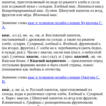
напиток, приготовляемый на воде из ржаного хлеба и сусла
или из ржаной муки с солодом.
Хлебный квас.
Напиться квасу.
Концентрированный квас.
б)
отт.
Шипучий напиток из ягод,
фруктов или мёда.
Яблочный квас.
Значение слова
квас в толковом онлайн-словаре Кузнецова С.
А.
квас
, -а (-у),
мн
. -ы, -ов,
м
. Кисловатый напиток,
настаиваемый с дрожжами на солоде, а также на ржаном
хлебе, сухарях.
Сухарный, хлебный к. Ягодный, фруктовый к
.
(на ягодах, фруктах).
С хлеба на к. перебиваться
(жить бедно,
в нужде; разг.).
Часом с квасом, часом так
(посл. о небогатой
еде). ||
уменьш
.
квасок
, -ска (-ску),
м
. ||
прил
.
квасной
, -ая, -ое.
Квасная бочка
. ◊
Квасной патриотизм
— преклонение перед
отсталыми формами жизни и быта своей страны, ложно
понимаемое как любовь к отечеству.
Значение слова
квас в толковом онлайн-словаре Ожегова C.
И.
ква́с
, а,
мн
. ы́,
м
. Русский напиток, приготовляемый из
солода, воды и различных сортов хлеба.
Хлебный к. Сухарный
к. Тюря с квасом
. || Шипучий напиток из ягод или фруктов.
Клюквенный к. Графины с разноцветными фруктовыми