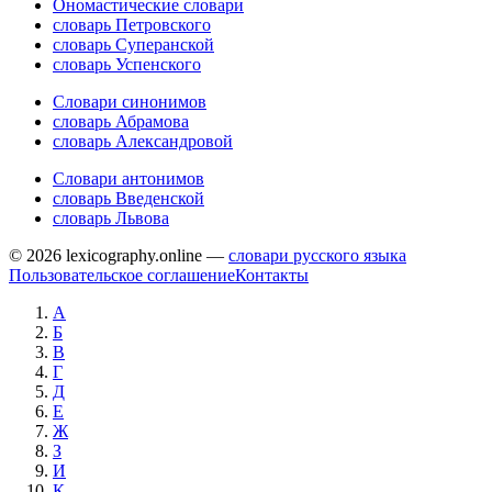
Ономастические словари
словарь Петровского
словарь Суперанской
словарь Успенского
Словари синонимов
словарь Абрамова
словарь Александровой
Словари антонимов
словарь Введенской
словарь Львова
© 2026 lexicography.online —
словари русского языка
Пользовательское соглашение
Контакты
А
Б
В
Г
Д
Е
Ж
З
И
К