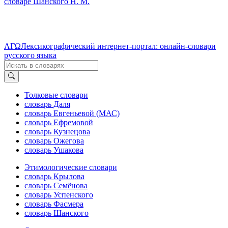
словаре Шанского Н. М.
ΛΓΩ
Лексикографический интернет-портал: онлайн-словари
русского языка
Толковые словари
словарь Даля
словарь Евгеньевой (МАС)
словарь Ефремовой
словарь Кузнецова
словарь Ожегова
словарь Ушакова
Этимологические словари
словарь Крылова
словарь Семёнова
словарь Успенского
словарь Фасмера
словарь Шанского