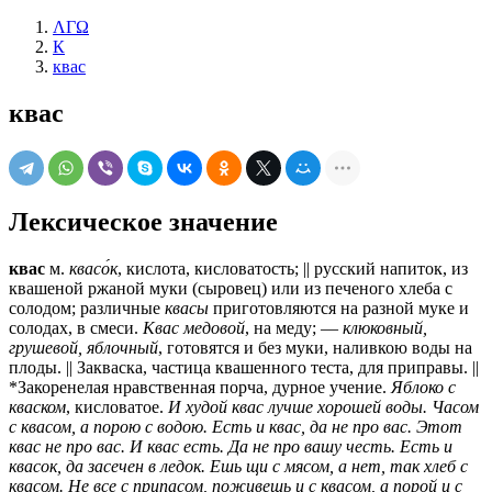
ΛΓΩ
К
квас
квас
Лексическое значение
квас
м.
квасо́к
, кислота, кисловатость; || русский напиток, из
квашеной ржаной муки (сыровец) или из печеного хлеба с
солодом; различные
квасы
приготовляются на разной муке и
солодах, в смеси.
Квас медовой
, на меду; —
клюковный,
грушевой, яблочный
, готовятся и без муки, наливкою воды на
плоды. || Закваска, частица квашенного теста, для приправы. ||
*Закоренелая нравственная порча, дурное учение.
Яблоко с
кваском
, кисловатое.
И худой квас лучше хорошей воды. Часом
с квасом, а порою с водою. Есть и квас, да не про вас. Этот
квас не про вас. И квас есть. Да не про вашу честь. Есть и
квасок, да засечен в ледок. Ешь щи с мясом, а нет, так хлеб с
квасом. Не все с припасом, поживешь и с квасом, а порой и с