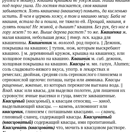
рублей в мошну). Квашни крышкой не удержишь. Наша квашня
под порог ушла. По гостям таскается, своя квашня
забывается. Хоть квашенка (квашенку
)
помыть, да кисленько
испить. В чем в церковь хожу, в том и квашню мешу. Баба не
квашня, встала да и пошла
, не тяжело ей.
Прощай, квашня, я
гулять пошла! Не живой, а дышит?
квашня.
Без рук, без ног в
гору лезет?
то же.
Выше дерева растет?
то же.
Кваше́нка
ж.
малая квашня, небольшая дежа; ||
твер.
пск.
кадка для
квашенины.
Кваше́нник
м.
вологод.
род пирога. || Дежник,
покрышка на квашню; || тупик, нож, которым выскребают
квашню. ||
м.
деревянный кружок, крышка на квашенку, или
холщовое покрывало на квашню.
Квашни́к
м.
сиб.
дежник,
холщовая покрышка на квашню.
Квасцы́
м.
мн.
галун, Alumen;
соль сладковато-вязкого вкуса,
употр.
в лекарствах и
ремеслах; двойная, средняя соль сернокислого глинозема и
сернокислой щелочи: поташа, натра или аммиака.
Квасцы
ращенные
, жженые, из которых пережигом выгнана вода. ||
Влад.
квас или квасы, для выделки полотен, для лишения их
суровости: ячные высевки и гуща, вместе заквашенные.
Квасце́вый
(
квасцо́вый
), к квасцам относящ. —
завод
,
выделывающий квасцы. —
камень
, аллюминит или
квасцевик
, глинозем с поташными квасцами. —
сланец
,
глиняный сланец, содержащий квасцы.
Квасцева́тый
(квасцова́тый)
содержащий квасцы, ими пропитанный.
Квасцева́ть (квасцова́ть)
что, мочить в квасцовом растворе.