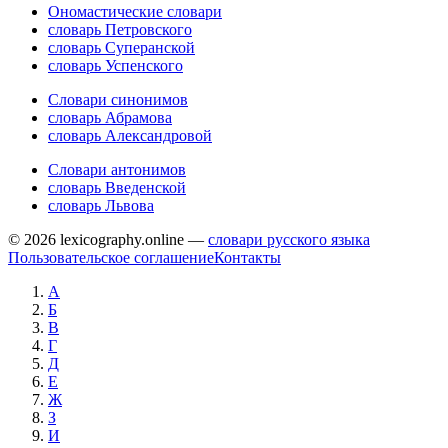
Ономастические словари
словарь Петровского
словарь Суперанской
словарь Успенского
Словари синонимов
словарь Абрамова
словарь Александровой
Словари антонимов
словарь Введенской
словарь Львова
© 2026 lexicography.online —
словари русского языка
Пользовательское соглашение
Контакты
А
Б
В
Г
Д
Е
Ж
З
И