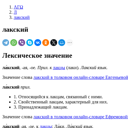
ΛΓΩ
Л
лакский
лакский
Лексическое значение
ла́кский
, -ая, -ое.
Прил. к
лакцы
(лаки).
Лакский язык
.
Значение слова
лакский в толковом онлайн-словаре Евгеньевой
ла́кский
прил.
1. Относящийся к лакцам, связанный с ними.
2. Свойственный лакцам, характерный для них.
3. Принадлежащий лакцам.
Значение слова
лакский в толковом онлайн-словаре Ефремовой 
ла́кский
-ая, -ое. к
лакцы
; Ла́ки.
Ла́кский язык.