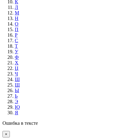
К
Л
М
Н
О
П
Р
С
Т
У
Ф
Х
Ц
Ч
Ш
Щ
Ы
Ь
Э
Ю
Я
Ошибка в тексте
×