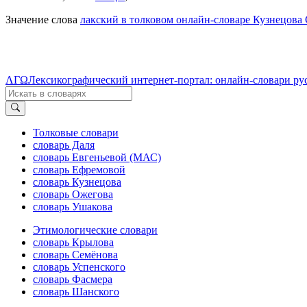
Значение слова
лакский в толковом онлайн-словаре Кузнецова 
ΛΓΩ
Лексикографический интернет-портал: онлайн-словари ру
Толковые словари
словарь Даля
словарь Евгеньевой (МАС)
словарь Ефремовой
словарь Кузнецова
словарь Ожегова
словарь Ушакова
Этимологические словари
словарь Крылова
словарь Семёнова
словарь Успенского
словарь Фасмера
словарь Шанского